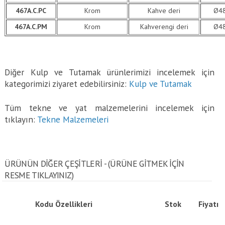
467A.C.PC
Krom
Kahve deri
Ø4
467A.C.PM
Krom
Kahverengi deri
Ø4
Diğer Kulp ve Tutamak ürünlerimizi incelemek için
kategorimizi ziyaret edebilirsiniz:
Kulp ve Tutamak
Tüm tekne ve yat malzemelerini incelemek için
tıklayın:
Tekne Malzemeleri
ÜRÜNÜN DİĞER ÇEŞİTLERİ - (ÜRÜNE GITMEK IÇIN
RESME TIKLAYINIZ)
Kodu
Özellikleri
Stok
Fiyatı