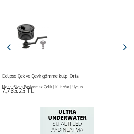
Eclipse Çek ve Çevir gömme kulp  Orta
Model:Siyah Paslanmaz Çelik | Kilit :Var | Uygun
7,785.25
TL
Panel Kalınlığı (mm):5-36 | Stop Stroğu
(mm):30-101 |