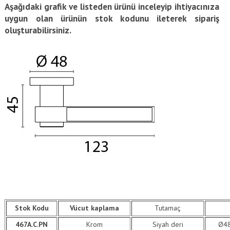
Aşağıdaki grafik ve listeden ürünü inceleyip ihtiyacınıza
uygun olan ürünün stok kodunu ileterek sipariş
oluşturabilirsiniz.
Stok Kodu
Vücut kaplama
Tutamaç
467A.C.PN
Krom
Siyah deri
Ø4