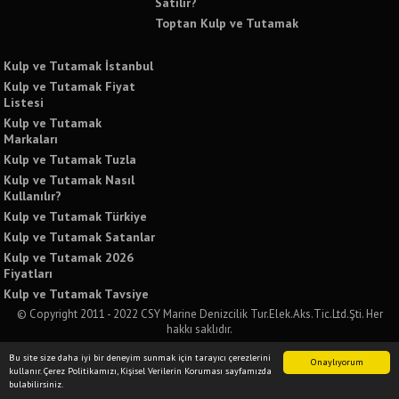
Satılır?
Toptan Kulp ve Tutamak
Kulp ve Tutamak İstanbul
Kulp ve Tutamak Fiyat
Listesi
Kulp ve Tutamak
Markaları
Kulp ve Tutamak Tuzla
Kulp ve Tutamak Nasıl
Kullanılır?
Kulp ve Tutamak Türkiye
Kulp ve Tutamak Satanlar
Kulp ve Tutamak 2026
Fiyatları
Kulp ve Tutamak Tavsiye
© Copyright 2011 - 2022 CSY Marine Denizcilik Tur.Elek.Aks.Tic.Ltd.Şti. Her
hakkı saklıdır.
Bu sitede yer alan tüm yazılı ve görsel içeriklerin izinsiz kullanımı ve paylaşımı
Bu site size daha iyi bir deneyim sunmak için tarayıcı çerezlerini
kesinlikle yasaktır. İzinsiz kullanımda tüm yasal sorumluluğu kabul etmiş
Onaylıyorum
kullanır. Çerez Politikamızı, Kişisel Verilerin Koruması sayfamızda
sayılırsınız.
bulabilirsiniz.