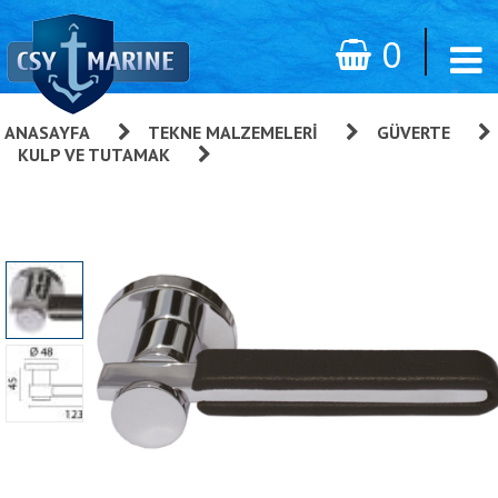
0
ANASAYFA
»
TEKNE MALZEMELERI
»
GÜVERTE
»
KULP VE TUTAMAK
»
Foresti & Suardi Kapı Kolu Kromaj
123x45 Mm - 467A.C