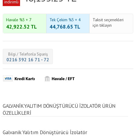
indirimli
Havale %5 + 7
Tek Çekim %5 + 4
Taksit seçenekleri
için tıklayın
42,922.52
TL
44,768.65
TL
Bilgi / Telefonla Sipariş
0216 392 16 71 - 72
GALVANIK YALITIM DÖNÜŞTÜRÜCÜ İZOLATÖR ÜRÜN
ÖZELLİKLERİ
Galvanik Yalıtım Dönüştürücü İzolatör