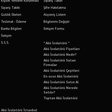
Kişisel Verilerin Korunması
Sipariş Takibi
Sipariş Takibi
Şifre Hatırlatma
Gizlilik İlkeleri
Alışveriş Listem
Teslimat - Ödeme
Bilgilerimi Değiştir
Banka Bilgileri
İletişim Formu
İletişim
S.S.S.
* Akü İzolatörü *
Akü İzolatörü Fiyatları
Akü İzolatörü Nedir?
Akü İzolatörü Satan
Firmalar
Akü İzolatörü Çeşitleri
En ucuz Akü İzolatörü
Akü İzolatörü Satın Al
Akü İzolatörü Nerede
Satılır?
Toptan Akü İzolatörü
Akü İzolatörü İstanbul