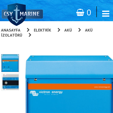
0
ANASAYFA
»
ELEKTRIK
»
AKÜ
»
AKÜ
İZOLATÖRÜ
»
Galvanik Yalıtım Dönüştürücü İzolatör