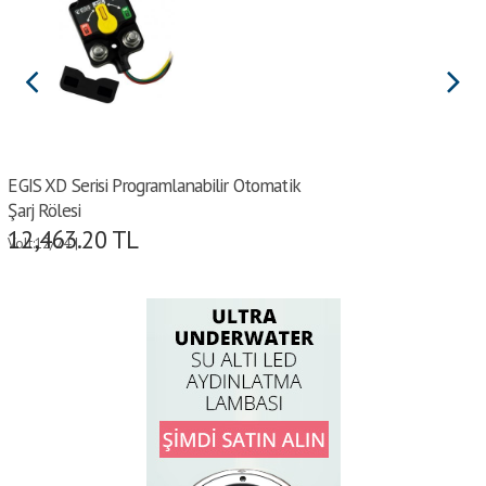
EGIS XD Serisi Programlanabilir Otomatik
Şarj Rölesi
12,463.20
TL
Volt:12/24 |