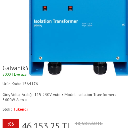
Galvanik Yalıtım Dönüştürücü İzolatör
2000 TL ve üzeri alışverişlerde kargo ücretsizdir.
Ürün Kodu: 1564176
Giriş Voltaj Aralığı: 115-230V Auto • Model: Isolation Transformers
3600W Auto •
Stok :
Tükendi
46,153.25
TL
%5
48,582.60TL