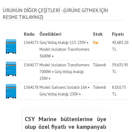
ÜRÜNÜN DİĞER ÇEŞİTLERİ - (ÜRÜNE GITMEK IÇIN
RESME TIKLAYINIZ)
Kodu
Özellikleri
Stok
Fiyatı
1564175
Giriş Voltaj Aralığı: 115-230V •
Var
43,683.20
Model: Isolation Transformers
TL
3600W •
1564177
Model: Isolation Transformers
Tükendi
59,635.95
7000W • Giriş Voltaj Aralığı:
TL
230V •
1564178
Model: Galvanic Izolatör 16A •
Tükendi
8,010.75
Giriş Voltaj Aralığı: 230V •
TL
CSY Marine bültenlerine üye
olup özel fiyatlı ve kampanyalı