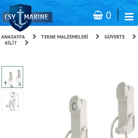
0
ANASAYFA
»
TEKNE MALZEMELERI
»
GÜVERTE
»
KILIT
»
Gergili Kilit