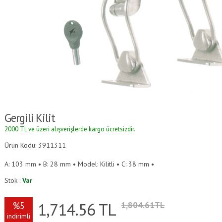
Gergili Kilit
2000 TL ve üzeri alışverişlerde kargo ücretsizdir.
Ürün Kodu: 3911311
A: 103 mm • B: 28 mm • Model: Kilitli • C: 38 mm •
Stok :
Var
1,714.56
TL
%5
1,804.61TL
indirimli