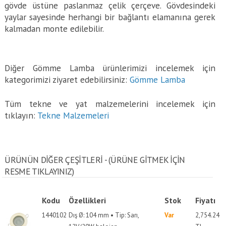
gövde üstüne paslanmaz çelik çerçeve. Gövdesindeki
yaylar sayesinde herhangi bir bağlantı elamanına gerek
kalmadan monte edilebilir.
Diğer Gömme Lamba ürünlerimizi incelemek için
kategorimizi ziyaret edebilirsiniz:
Gömme Lamba
Tüm tekne ve yat malzemelerini incelemek için
tıklayın:
Tekne Malzemeleri
ÜRÜNÜN DİĞER ÇEŞİTLERİ - (ÜRÜNE GITMEK IÇIN
RESME TIKLAYINIZ)
Kodu
Özellikleri
Stok
Fiyatı
1440102
Dış Ø: 104 mm • Tip: Sarı,
Var
2,754.24