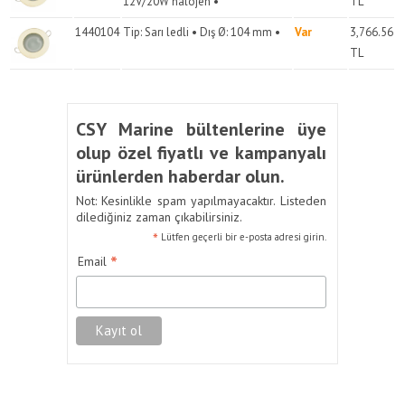
12V/20W halojen •
TL
1440104
Tip: Sarı ledli • Dış Ø: 104 mm •
Var
3,766.56
TL
CSY Marine bültenlerine üye
olup özel fiyatlı ve kampanyalı
ürünlerden haberdar olun.
Not: Kesinlikle spam yapılmayacaktır. Listeden
dilediğiniz zaman çıkabilirsiniz.
*
Lütfen geçerli bir e-posta adresi girin.
*
Email