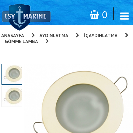
0
ANASAYFA
»
AYDINLATMA
»
İÇ AYDINLATMA
»
GÖMME LAMBA
»
Gömme Lamba, Kingston