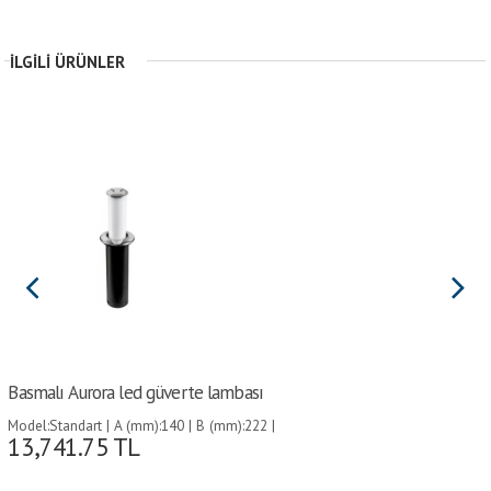
İLGILI ÜRÜNLER
Basmalı Aurora led güverte lambası
Model:Standart | A (mm):140 | B (mm):222 |
13,741.75
TL