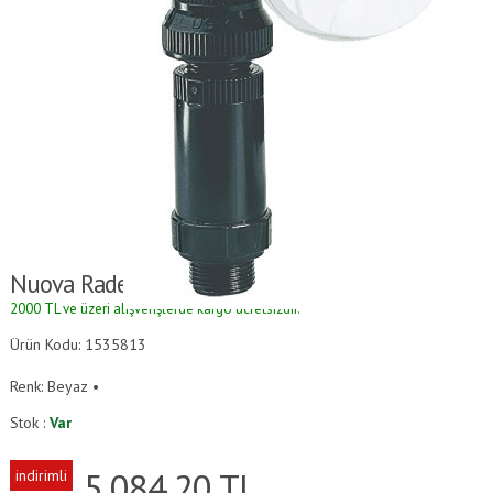
Nuova Rade Gömme Su Girişi
2000 TL ve üzeri alışverişlerde kargo ücretsizdir.
Ürün Kodu: 1535813
Renk: Beyaz •
Stok :
Var
5,084.20
TL
indirimli