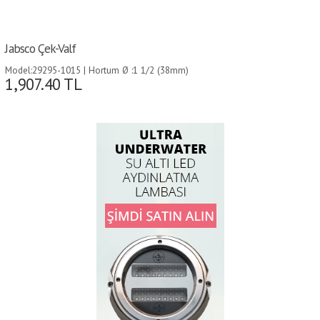
Jabsco Çek-Valf
Model:29295-1015 | Hortum Ø :1 1/2 (38mm)
1,907.40
TL
´den 1 (25mm)´e |