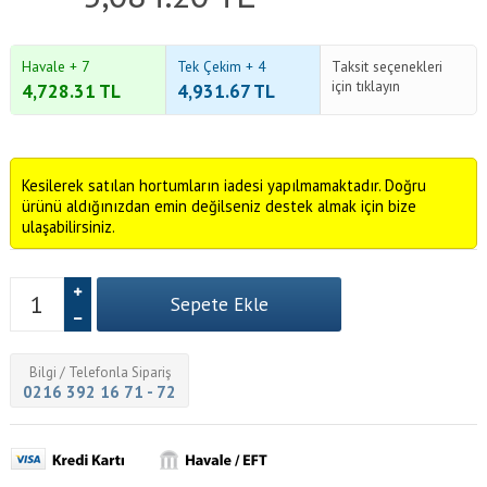
Havale + 7
Tek Çekim + 4
Taksit seçenekleri
için tıklayın
4,728.31
TL
4,931.67
TL
Kesilerek satılan hortumların iadesi yapılmamaktadır. Doğru
ürünü aldığınızdan emin değilseniz destek almak için bize
ulaşabilirsiniz.
Bilgi / Telefonla Sipariş
0216 392 16 71 - 72