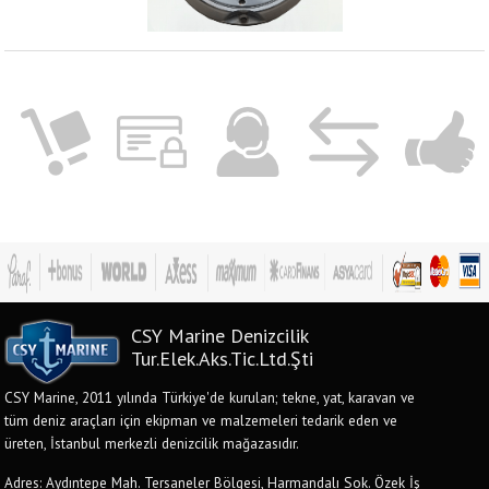
CSY Marine Denizcilik
Tur.Elek.Aks.Tic.Ltd.Şti
CSY Marine, 2011 yılında Türkiye'de kurulan; tekne, yat, karavan ve
tüm deniz araçları için ekipman ve malzemeleri tedarik eden ve
üreten, İstanbul merkezli denizcilik mağazasıdır.
Adres: Aydıntepe Mah. Tersaneler Bölgesi, Harmandalı Sok. Özek İş