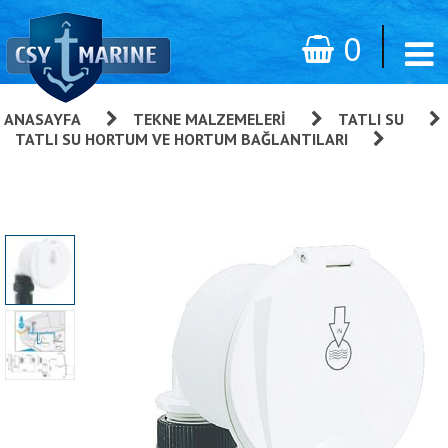
0
ANASAYFA
»
TEKNE MALZEMELERI
»
TATLI SU
»
TATLI SU HORTUM VE HORTUM BAĞLANTILARI
»
Nuova
Rade Gömme Su Girişi