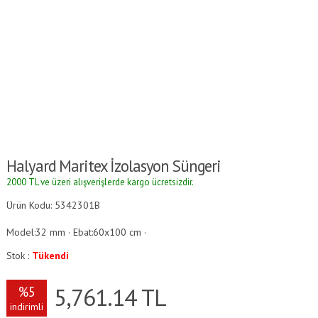
Halyard Maritex İzolasyon Süngeri
2000 TL ve üzeri alışverişlerde kargo ücretsizdir.
Ürün Kodu: 5342301B
Model:32 mm · Ebat:60x100 cm ·
Stok :
Tükendi
5,761.14
TL
%5
indirimli