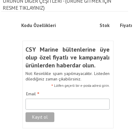
ÜRÜNÜN DİĞER ÇEŞİTLERİ - (ÜRÜNE GITMEK IÇIN
RESME TIKLAYINIZ)
Kodu
Özellikleri
Stok
Fiyatı
CSY Marine bültenlerine üye
olup özel fiyatlı ve kampanyalı
ürünlerden haberdar olun.
Not: Kesinlikle spam yapılmayacaktır. Listeden
dilediğiniz zaman çıkabilirsiniz.
*
Lütfen geçerli bir e-posta adresi girin.
*
Email