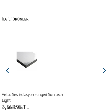
İLGILI ÜRÜNLER
Vetus Ses izolasyon süngeri. Sonitech
Light
3,568.95
TL
Kalınlık:40 mm |