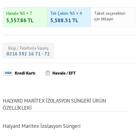
Havale %5 + 7
Tek Çekim %5 + 4
Taksit seçenekleri
için tıklayın
5,357.86
TL
5,588.31
TL
Bilgi / Telefonla Sipariş
0216 392 16 71 - 72
HALYARD MARITEX İZOLASYON SÜNGERI ÜRÜN
ÖZELLİKLERİ
Halyard Maritex İzolasyon Süngeri