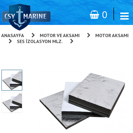
0
ANASAYFA
»
MOTOR VE AKSAMI
»
MOTOR AKSAMI
»
SES İZOLASYON MLZ.
»
Halyard Maritex İzolasyon
Süngeri