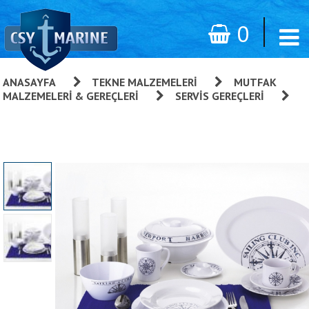
0
ANASAYFA
»
TEKNE MALZEMELERI
»
MUTFAK
MALZEMELERI & GEREÇLERI
»
SERVIS GEREÇLERI
»
High-Line, Servis Gereçleri