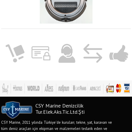
CSY Marine Denizcilik
Tur.Elek.Aks.Tic.Ltd.Şti
CSY Marine, 2011 yılında Türkiye'de kurulan; tekne, yat, karavan ve
tüm deniz araçları için ekipman ve malzemeleri tedarik eden ve