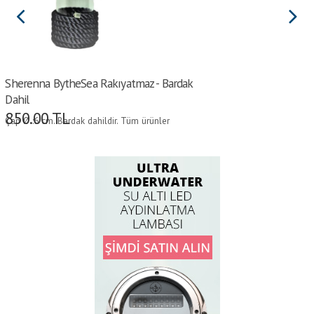
Sherenna BytheSea Rakıyatmaz - Bardak
Dahil
850.00
TL
Çap Ø :6 cm. Bardak dahildir. Tüm ürünler
lacivert, gri, krem ve bej renk alternatifi ile
solmaz halattan üretilmiştir