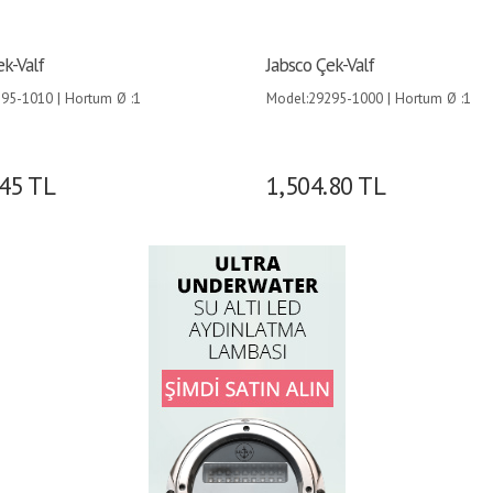
ek-Valf
Jabsco Çek-Valf
95-1010 | Hortum Ø :1
Model:29295-1000 | Hortum Ø :1
) |
(25mm) |
.45
TL
1,504.80
TL