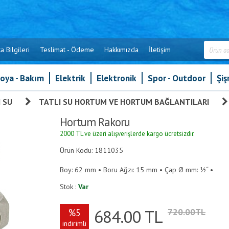
a Bilgileri
Teslimat - Ödeme
Hakkımızda
İletişim
oya - Bakım
Elektrik
Elektronik
Spor - Outdoor
Şi
 SU
»
TATLI SU HORTUM VE HORTUM BAĞLANTILARI
Hortum Rakoru
2000 TL ve üzeri alışverişlerde kargo ücretsizdir.
Ürün Kodu: 1811035
Boy: 62 mm • Boru Ağzı: 15 mm • Çap Ø mm: ½“ •
Stok :
Var
684.00
TL
%5
720.00TL
indirimli