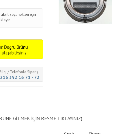
Taksit seçenekleri için
tıklayın
ır. Doğru ürünü
ulaşabilirsiniz.
Bilgi / Telefonla Sipariş
216 392 16 71 - 72
RÜNE GITMEK IÇIN RESME TIKLAYINIZ)