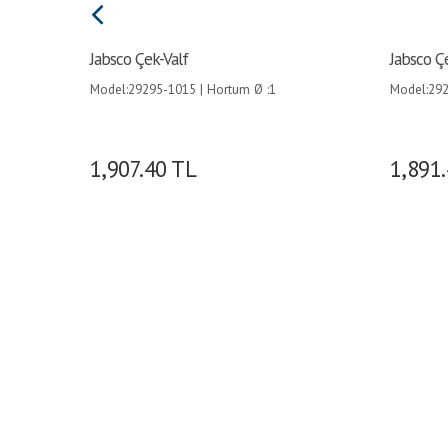
Jabsco Çek-Valf
Jabsco Ç
Model:29295-1015 | Hortum Ø :1
Model:292
1/2 (38mm)´den 1 (25mm)´e |
1/2 (38mm
1,907.40
TL
1,891