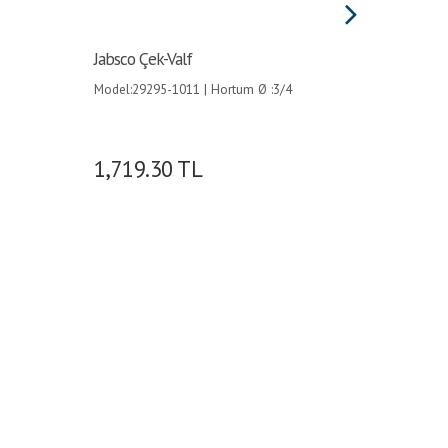
Jabsco Çek-Valf
Hortum 
Siyah B
Model:29295-1011 | Hortum Ø :3/4
(19mm) |
1,719.30
TL
609.6