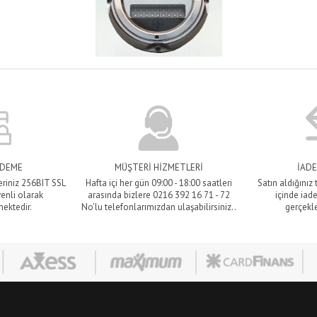
ÖDEME
MÜŞTERİ HİZMETLERİ
İADE
eriniz 256BIT SSL
Hafta içi her gün 09:00 - 18:00 saatleri
Satın aldığınız
venli olarak
arasında bizlere 0216 392 16 71 - 72
içinde iade
mektedir.
No’lu telefonlarımızdan ulaşabilirsiniz..
gerçekle