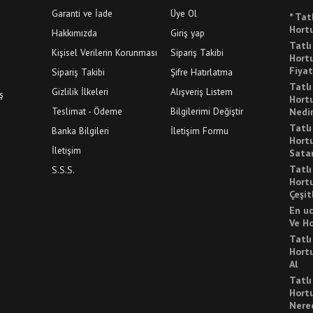
Garanti ve İade
Üye Ol
* Tat
Hortu
Hakkımızda
Giriş yap
Tatl
Kişisel Verilerin Korunması
Sipariş Takibi
Hortu
Fiyat
Sipariş Takibi
Şifre Hatırlatma
Tatl
Gizlilik İlkeleri
Alışveriş Listem
ş
Hortu
Teslimat - Ödeme
Bilgilerimi Değiştir
Nedi
Tatl
Banka Bilgileri
İletişim Formu
Hortu
İletişim
Sata
Tatl
S.S.S.
Hortu
Çeşit
En u
Ve Ho
Tatl
Hortu
Al
Tatl
Hortu
Nered