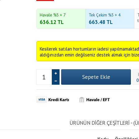
Havale %5 + 7
Tek Çekim %5 + 4
636.12
TL
663.48
TL
Kesilerek satılan hortumların iadesi yapılmamaktad
aldığınızdan emin değilseniz destek almak için bize 
0
ÜRÜNÜN DİĞER ÇEŞİTLERİ - (Ü