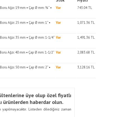
Stok
Fiyatı
 Boru Ağzı: 19 mm • Çap Ø mm: ¾“ •
Var
743.04
TL
Boru Ağzı: 25 mm • Çap Ø mm: 1“ •
Var
1,071.36
TL
Boru Ağzı: 35 mm • Çap Ø mm: 1-1/4“
Var
1,491.36
TL
Boru Ağzı: 40 mm • Çap Ø mm: 1-1/2“
Var
2,083.68
TL
Boru Ağzı: 50 mm • Çap Ø mm: 2“ •
Var
3,128.16
TL
ltenlerine üye olup özel fiyatlı
ı ürünlerden haberdar olun.
m yapılmayacaktır. Listeden dilediğiniz zaman