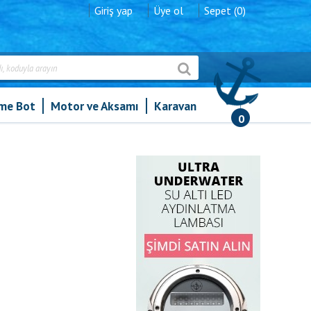
Giriş yap
Üye ol
Sepet (0)
şme Bot
Motor ve Aksamı
Karavan
0
»
Hortum Rakoru