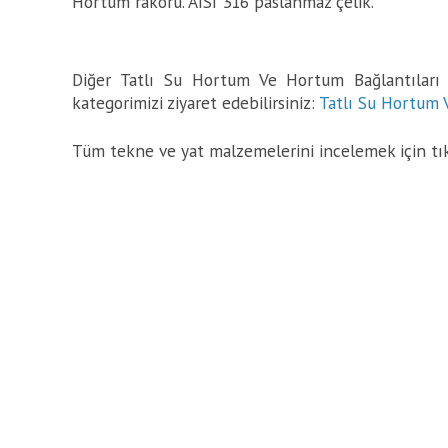
Hortum rakoru. AISI 316 paslanmaz çelik.
Diğer Tatlı Su Hortum Ve Hortum Bağlantıları ü
kategorimizi ziyaret edebilirsiniz:
Tatlı Su Hortum 
Tüm tekne ve yat malzemelerini incelemek için tı