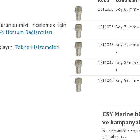
Kodu
Özellikleri
1811036
Boy: 63 mm •
rünlerimizi incelemek için
1811037
Boy: 71 mm • 
Ve Hortum Bağlantıları
1811038
Boy: 79 mm • 
klayın:
Tekne Malzemeleri
•
1811039
Boy: 87 mm • 
•
1811040
Boy: 95 mm • 
CSY Marine bü
ve kampanyal
Not: Kesinlikle spa
çıkabilirsiniz.