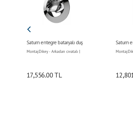
Saturn entegre bataryalı duş
Saturn e
Montaj:Dikey - Arkadan cıvatalı |
Montaj:Di
Model:Paslanmaz çelilk |
Kromaj ka
17,556.00
TL
12,80