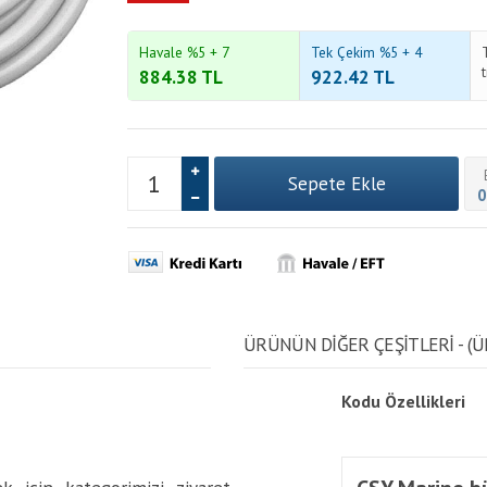
Havale %5 + 7
Tek Çekim %5 + 4
884.38
TL
922.42
TL
0
ÜRÜNÜN DİĞER ÇEŞİTLERİ - (Ü
Kodu
Özellikleri