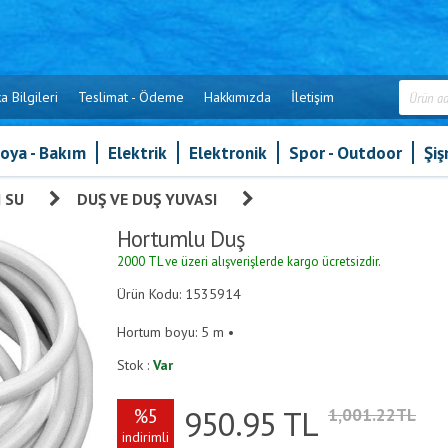
a Bilgileri
Teslimat - Ödeme
Hakkımızda
İletişim
oya - Bakım
Elektrik
Elektronik
Spor - Outdoor
Şi
 SU
»
DUŞ VE DUŞ YUVASI
»
Hortumlu Duş
Hortumlu Duş
2000 TL ve üzeri alışverişlerde kargo ücretsizdir.
Ürün Kodu: 1535914
Hortum boyu: 5 m •
Stok :
Var
950.95
TL
%5
1,001.22TL
indirimli