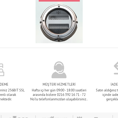
ÖDEME
MÜŞTERİ HİZMETLERİ
İADE
eriniz 256BIT SSL
Hafta içi her gün 09:00 - 18:00 saatleri
Satın aldığınız
venli olarak
arasında bizlere 0216 392 16 71 - 72
içinde iade
mektedir.
No’lu telefonlarımızdan ulaşabilirsiniz..
gerçekle