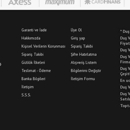
Garanti ve İade
Üye Ol
* Duş
Hakkımızda
Giriş yap
Duş V
Fiyat
Kişisel Verilerin Korunması
Sipariş Takibi
Duş V
Sipariş Takibi
Şifre Hatırlatma
Duş 
Firma
Gizlilik İlkeleri
Alışveriş Listem
ş
Duş V
Teslimat - Ödeme
Bilgilerimi Değiştir
Çeşit
Banka Bilgileri
İletişim Formu
En uc
İletişim
Duş V
Duş 
S.S.S.
Satıl
Topt