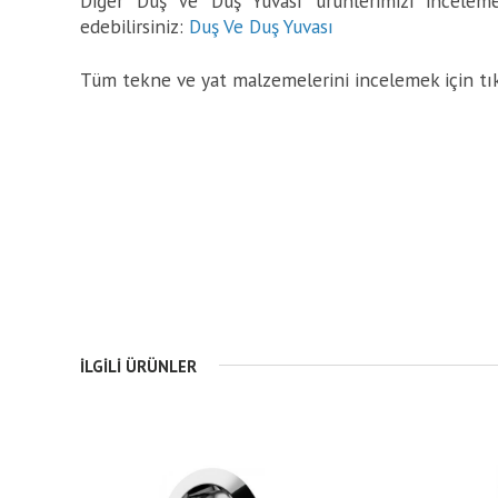
Diğer Duş Ve Duş Yuvası ürünlerimizi incelemek
edebilirsiniz:
Duş Ve Duş Yuvası
Tüm tekne ve yat malzemelerini incelemek için tı
İLGILI ÜRÜNLER