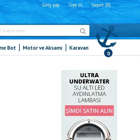
Giriş yap
Üye ol
Sepet (0)
şme Bot
Motor ve Aksamı
Karavan
0