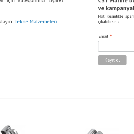
CSY Marine bü
 için kategorimizi ziyaret
ve kampanyal
Not: Kesinlikle spa
klayın:
Tekne Malzemeleri
çıkabilirsiniz.
*
Email