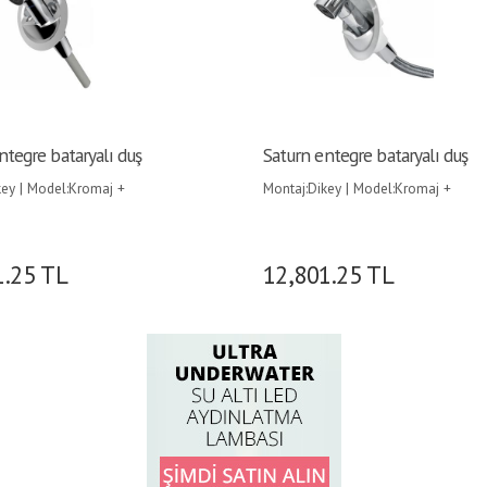
ntegre bataryalı duş
Saturn entegre bataryalı duş
key | Model:Kromaj +
Montaj:Dikey | Model:Kromaj +
sa |
Beyaz kasa |
1.25
TL
12,801.25
TL