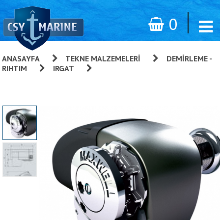
0
ANASAYFA
»
TEKNE MALZEMELERI
»
DEMIRLEME -
RIHTIM
»
IRGAT
»
HRC Serisi