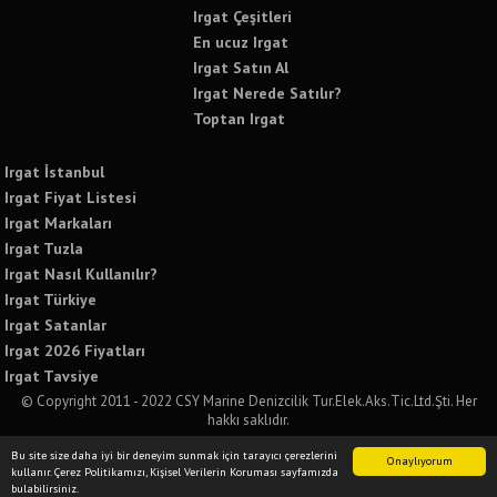
Irgat Çeşitleri
En ucuz Irgat
Irgat Satın Al
Irgat Nerede Satılır?
Toptan Irgat
Irgat İstanbul
Irgat Fiyat Listesi
Irgat Markaları
Irgat Tuzla
Irgat Nasıl Kullanılır?
Irgat Türkiye
Irgat Satanlar
Irgat 2026 Fiyatları
Irgat Tavsiye
© Copyright 2011 - 2022 CSY Marine Denizcilik Tur.Elek.Aks.Tic.Ltd.Şti. Her
hakkı saklıdır.
Bu sitede yer alan tüm yazılı ve görsel içeriklerin izinsiz kullanımı ve paylaşımı
Bu site size daha iyi bir deneyim sunmak için tarayıcı çerezlerini
kesinlikle yasaktır. İzinsiz kullanımda tüm yasal sorumluluğu kabul etmiş
Onaylıyorum
kullanır. Çerez Politikamızı, Kişisel Verilerin Koruması sayfamızda
sayılırsınız.
bulabilirsiniz.