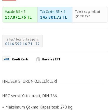
Havale %5 + 7
Tek Çekim %5 + 4
Taksit seçenekleri
için tıklayın
137,871.76
TL
143,801.72
TL
Bilgi / Telefonla Sipariş
0216 392 16 71 - 72
HRC SERISI ÜRÜN ÖZELLİKLERİ
HRC serisi. Yatık ırgat, DIN 766.
• Maksimum Çekme Kapasitesi: 270 kg