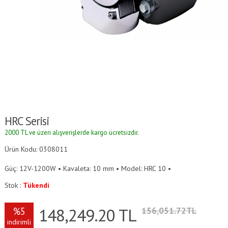
HRC Serisi
2000 TL ve üzeri alışverişlerde kargo ücretsizdir.
Ürün Kodu: 0308011
Güç: 12V-1200W • Kavaleta: 10 mm • Model: HRC 10 •
Stok :
Tükendi
148,249.20
TL
%5
156,051.72TL
indirimli