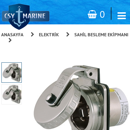
0
ANASAYFA
»
ELEKTRIK
»
SAHIL BESLEME EKIPMANI
»
Hubbell 220V Paslanmaz Çelik Priz