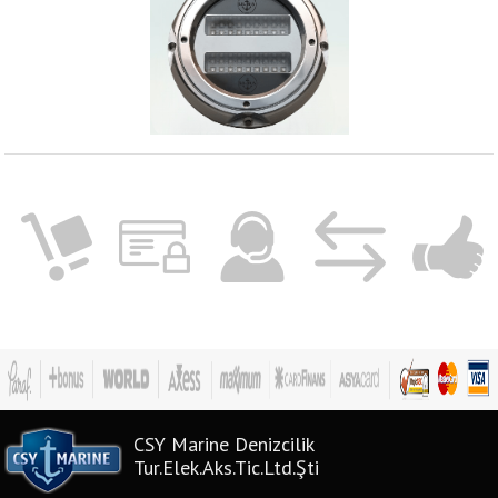
CSY Marine Denizcilik
Tur.Elek.Aks.Tic.Ltd.Şti