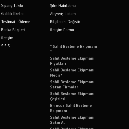
Sipariş Takibi
Şifre Hatırlatma
Gizlilik İlkeleri
Alışveriş Listem
Teslimat - Ödeme
Bilgilerimi Değiştir
Banka Bilgileri
İletişim Formu
İletişim
S.S.S.
* Sahil Besleme Ekipmanı
*
Sahil Besleme Ekipmanı
Fiyatları
Sahil Besleme Ekipmanı
Nedir?
Sahil Besleme Ekipmanı
Satan Firmalar
Sahil Besleme Ekipmanı
Çeşitleri
En ucuz Sahil Besleme
Ekipmanı
Sahil Besleme Ekipmanı
Satın Al
Sahil Besleme Ekipmanı