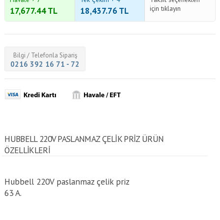
için tıklayın
17,677.44
TL
18,437.76
TL
Bilgi / Telefonla Sipariş
0216 392 16 71 - 72
HUBBELL 220V PASLANMAZ ÇELIK PRIZ ÜRÜN
ÖZELLİKLERİ
Hubbell 220V paslanmaz çelik priz
63 A.