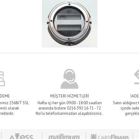
ÖDEME
MÜŞTERİ HİZMETLERİ
İADE
eriniz 256BIT SSL
Hafta içi her gün 09:00 - 18:00 saatleri
Satın aldığınız
venli olarak
arasında bizlere 0216 392 16 71 - 72
içinde iade
mektedir.
No’lu telefonlarımızdan ulaşabilirsiniz..
gerçekle