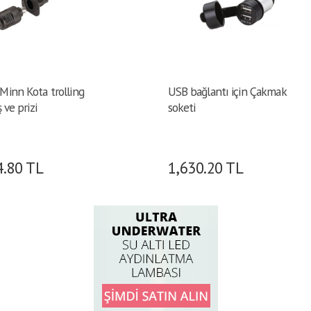
inn Kota trolling
USB bağlantı için Çakmak
 ve prizi
soketi
4.80
TL
1,630.20
TL