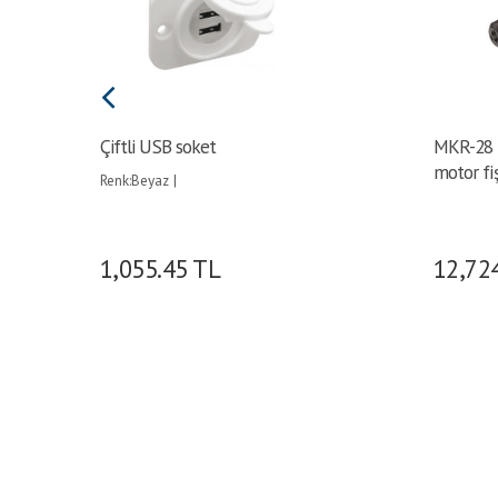
Çiftli USB soket
MKR-28 M
motor fiş
Renk:Beyaz |
1,055.45
TL
12,72