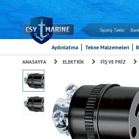
Sipariş Takibi
Bank
Aydınlatma
Tekne Malzemeleri
B
ANASAYFA
»
ELEKTRIK
»
FIŞ VE PRIZ