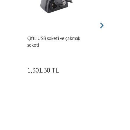
Çiftli USB soketi ve çakmak
USB So
soketi
1,301.30
TL
862.4