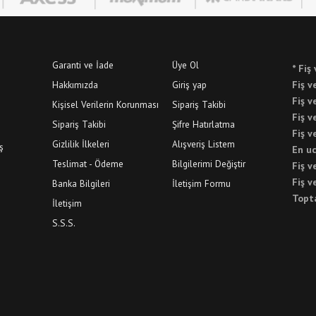
Garanti ve İade
Üye Ol
* Fiş 
Hakkımızda
Giriş yap
Fiş v
Fiş v
Kişisel Verilerin Korunması
Sipariş Takibi
Fiş v
Sipariş Takibi
Şifre Hatırlatma
Fiş v
Gizlilik İlkeleri
Alışveriş Listem
ş
En uc
Teslimat - Ödeme
Bilgilerimi Değiştir
Fiş v
Fiş v
Banka Bilgileri
İletişim Formu
Topta
İletişim
S.S.S.