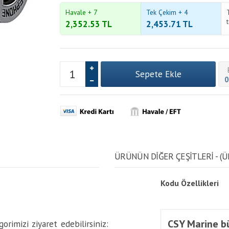
Havale + 7
Tek Çekim + 4
2,352.53
TL
2,453.71
TL
0
ÜRÜNÜN DİĞER ÇEŞİTLERİ - (Ü
Kodu
Özellikleri
CSY Marine bü
orimizi ziyaret edebilirsiniz: