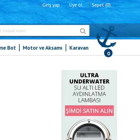
Giriş yap
Üye ol
Sepet (0)
şme Bot
Motor ve Aksamı
Karavan
0