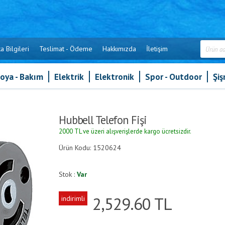
a Bilgileri
Teslimat - Ödeme
Hakkımızda
İletişim
oya - Bakım
Elektrik
Elektronik
Spor - Outdoor
Şi
»
Hubbell Telefon Fişi
Hubbell Telefon Fişi
2000 TL ve üzeri alışverişlerde kargo ücretsizdir.
Ürün Kodu: 1520624
Stok :
Var
2,529.60
TL
indirimli