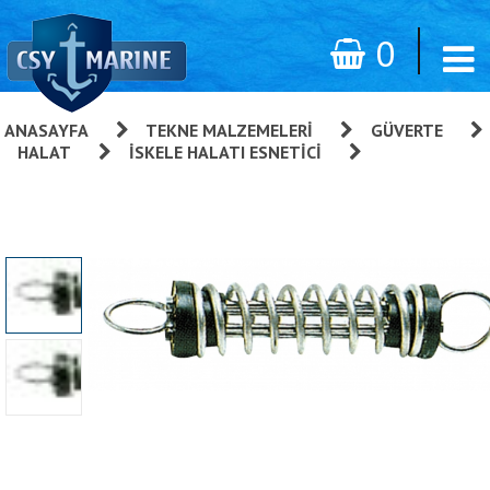
0
ANASAYFA
»
TEKNE MALZEMELERI
»
GÜVERTE
»
HALAT
»
İSKELE HALATI ESNETICI
»
İskele Halatı
Esneticisi