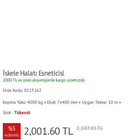
İskele Halatı Esneticisi
2000 TL ve üzeri alışverişlerde kargo ücretsizdir.
Ürün Kodu: 0213162
Kopma Yükü: 4000 kg • Ebat: 7x400 mm • Uygun Tekne: 10 m •
Stok :
Tükendi
2,001.60
TL
%5
2,107.01TL
indirimli