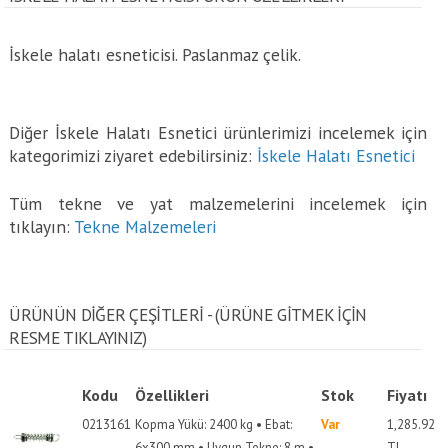
İskele halatı esneticisi. Paslanmaz çelik.
Diğer İskele Halatı Esnetici ürünlerimizi incelemek için
kategorimizi ziyaret edebilirsiniz:
İskele Halatı Esnetici
Tüm tekne ve yat malzemelerini incelemek için
tıklayın:
Tekne Malzemeleri
ÜRÜNÜN DİĞER ÇEŞİTLERİ - (ÜRÜNE GITMEK IÇIN
RESME TIKLAYINIZ)
Kodu
Özellikleri
Stok
Fiyatı
0213161
Kopma Yükü: 2400 kg • Ebat:
Var
1,285.92
6x300 mm • Uygun Tekne: 8 m •
TL