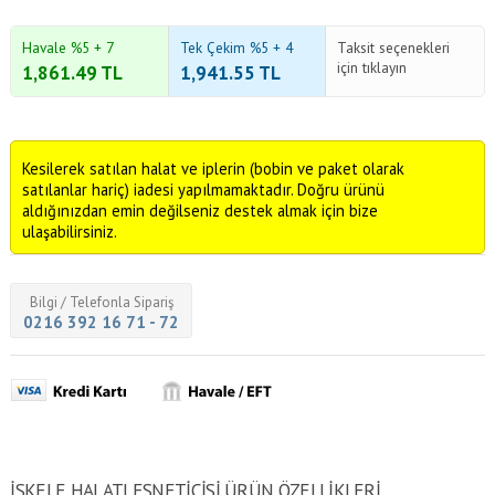
Havale %5 + 7
Tek Çekim %5 + 4
Taksit seçenekleri
için tıklayın
1,861.49
TL
1,941.55
TL
Kesilerek satılan halat ve iplerin (bobin ve paket olarak
satılanlar hariç) iadesi yapılmamaktadır. Doğru ürünü
aldığınızdan emin değilseniz destek almak için bize
ulaşabilirsiniz.
Bilgi / Telefonla Sipariş
0216 392 16 71 - 72
İSKELE HALATI ESNETICISI ÜRÜN ÖZELLİKLERİ