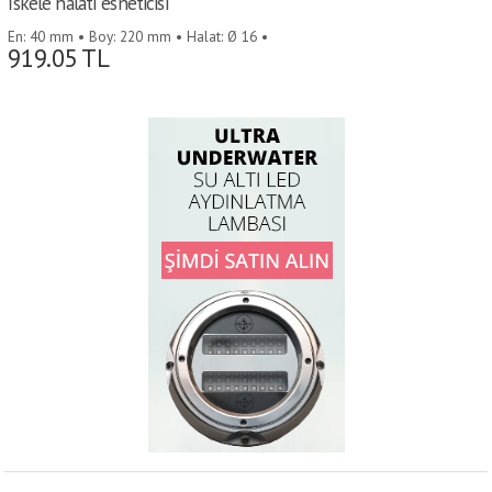
İskele halatı esneticisi
En: 40 mm • Boy: 220 mm • Halat: Ø 16 •
919.05
TL