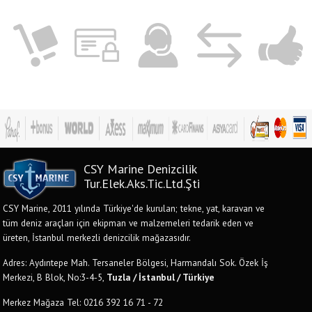
CSY Marine Denizcilik
Tur.Elek.Aks.Tic.Ltd.Şti
CSY Marine, 2011 yılında Türkiye'de kurulan; tekne, yat, karavan ve
tüm deniz araçları için ekipman ve malzemeleri tedarik eden ve
üreten, İstanbul merkezli denizcilik mağazasıdır.
Adres: Aydıntepe Mah. Tersaneler Bölgesi, Harmandalı Sok. Özek İş
Merkezi, B Blok, No:3-4-5,
Tuzla / İstanbul / Türkiye
Merkez Mağaza Tel: 0216 392 16 71 - 72