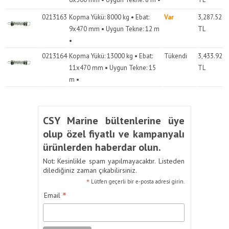
0213163
Kopma Yükü: 8000 kg • Ebat:
Var
3,287.52
9x470 mm • Uygun Tekne: 12 m
TL
•
0213164
Kopma Yükü: 13000 kg • Ebat:
Tükendi
3,433.92
11x470 mm • Uygun Tekne: 15
TL
m •
CSY Marine bültenlerine üye
olup özel fiyatlı ve kampanyalı
ürünlerden haberdar olun.
Not: Kesinlikle spam yapılmayacaktır. Listeden
dilediğiniz zaman çıkabilirsiniz.
*
Lütfen geçerli bir e-posta adresi girin.
*
Email