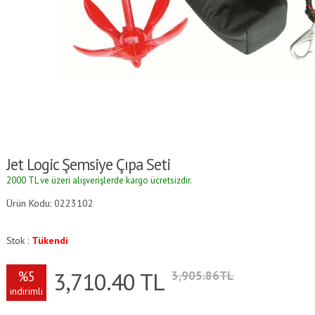
Jet Logic Şemsiye Çıpa Seti
2000 TL ve üzeri alışverişlerde kargo ücretsizdir.
Ürün Kodu: 0223102
Stok :
Tükendi
3,710.40
TL
%5
3,905.86TL
indirimli