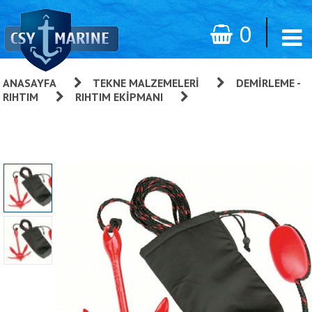
0
ANASAYFA
»
TEKNE MALZEMELERI
»
DEMIRLEME -
RIHTIM
»
RIHTIM EKIPMANI
»
Jet Logic Şemsiye Çıpa
Seti