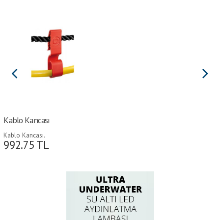
Kablo Kancası
Kablo Kancası.
992.75
TL
Sahil besleme kablosunu ve rıhtımdan tekneye
su hortumunu geçirmek için kablo kancası.
Tasarım, demirleme hattına hızlı bir şekilde
bağlanmasını sağlar. Çok sağlam, UV ve deniz
suyuna dayanıklı.
Ø 14-30 mm halatlara uygun.