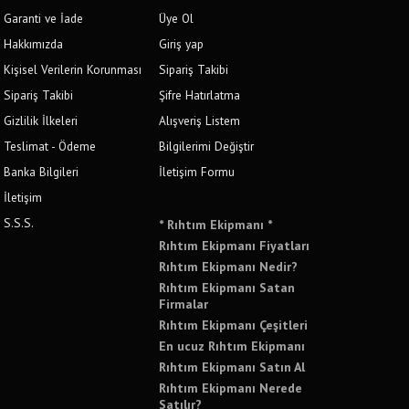
Garanti ve İade
Üye Ol
Hakkımızda
Giriş yap
Kişisel Verilerin Korunması
Sipariş Takibi
Sipariş Takibi
Şifre Hatırlatma
Gizlilik İlkeleri
Alışveriş Listem
Teslimat - Ödeme
Bilgilerimi Değiştir
Banka Bilgileri
İletişim Formu
İletişim
S.S.S.
* Rıhtım Ekipmanı *
Rıhtım Ekipmanı Fiyatları
Rıhtım Ekipmanı Nedir?
Rıhtım Ekipmanı Satan
Firmalar
Rıhtım Ekipmanı Çeşitleri
En ucuz Rıhtım Ekipmanı
Rıhtım Ekipmanı Satın Al
Rıhtım Ekipmanı Nerede
Satılır?