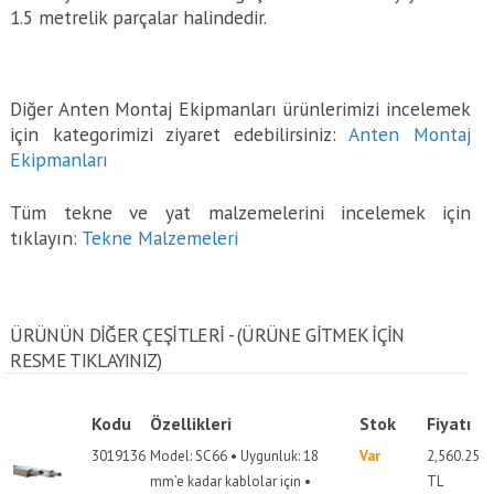
1.5 metrelik parçalar halindedir.
Diğer Anten Montaj Ekipmanları ürünlerimizi incelemek
için kategorimizi ziyaret edebilirsiniz:
Anten Montaj
Ekipmanları
Tüm tekne ve yat malzemelerini incelemek için
tıklayın:
Tekne Malzemeleri
ÜRÜNÜN DİĞER ÇEŞİTLERİ - (ÜRÜNE GITMEK IÇIN
RESME TIKLAYINIZ)
Kodu
Özellikleri
Stok
Fiyatı
3019136
Model: SC66 • Uygunluk: 18
Var
2,560.25
mm’e kadar kablolar için •
TL