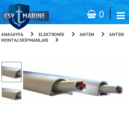
0
ANASAYFA
»
ELEKTRONIK
»
ANTEN
»
ANTEN
MONTAJ EKIPMANLARI
»
Scanstrut Kablo Yolu