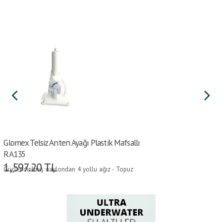
Glomex Telsiz Anten Ayağı Plastik Mafsallı
RA135
1,597.20
TL
Güçlendirilmiş naylondan 4 yollu ağız - Topuz
kilitleme - Kablo için delik