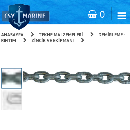
0
ANASAYFA
»
TEKNE MALZEMELERI
»
DEMIRLEME -
RIHTIM
»
ZINCIR VE EKIPMANI
»
Kalibreli Baklalı
Galvanizli Zincir 14 Mm