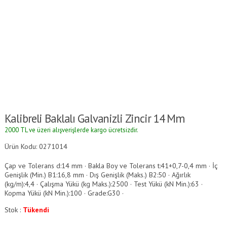
Kalibreli Baklalı Galvanizli Zincir 14 Mm
2000 TL ve üzeri alışverişlerde kargo ücretsizdir.
Ürün Kodu: 0271014
Çap ve Tolerans d:14 mm · Bakla Boy ve Tolerans t:41+0,7-0,4 mm · İç
Genişlik (Min.) B1:16,8 mm · Dış Genişlik (Maks.) B2:50 · Ağırlık
(kg/m):4,4 · Çalışma Yükü (kg Maks.):2500 · Test Yükü (kN Min.):63 ·
Kopma Yükü (kN Min.):100 · Grade:G30 ·
Stok :
Tükendi