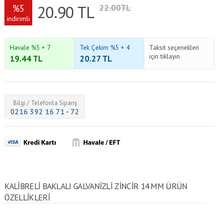
20.90
TL
%5
22.00TL
indirimli
Havale %5 + 7
Tek Çekim %5 + 4
Taksit seçenekleri
için tıklayın
19.44
TL
20.27
TL
Bilgi / Telefonla Sipariş
0216 392 16 71 - 72
KALIBRELI BAKLALI GALVANIZLI ZINCIR 14 MM ÜRÜN
ÖZELLİKLERİ