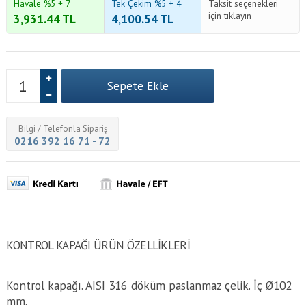
Havale %5 + 7
Tek Çekim %5 + 4
Taksit seçenekleri
için tıklayın
3,931.44
TL
4,100.54
TL
Bilgi / Telefonla Sipariş
0216 392 16 71 - 72
KONTROL KAPAĞI ÜRÜN ÖZELLİKLERİ
Kontrol kapağı. AISI 316 döküm paslanmaz çelik. İç Ø102
mm.