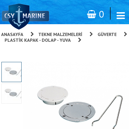
0
ANASAYFA
»
TEKNE MALZEMELERI
»
GÜVERTE
»
PLASTIK KAPAK - DOLAP - YUVA
»
Kontrol Kapağı