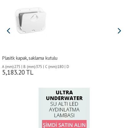
Plasitk kapak, saklama kutulu
A (mm):275 | B (mm):375 | C (mm):180 | D
5,183.20
TL
(mm):280 | G (mm):220 | H (mm):198 | I
(mm):298 |