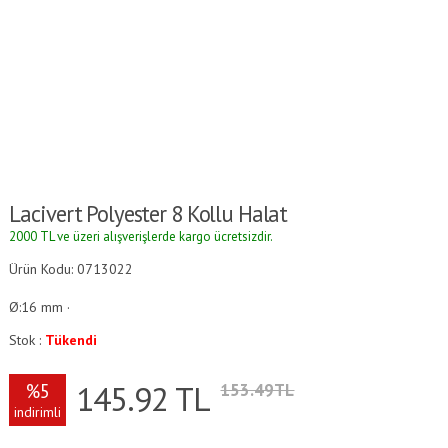
Lacivert Polyester 8 Kollu Halat
2000 TL ve üzeri alışverişlerde kargo ücretsizdir.
Ürün Kodu: 0713022
Ø:16 mm ·
Stok :
Tükendi
145.92
TL
%5
153.49TL
indirimli