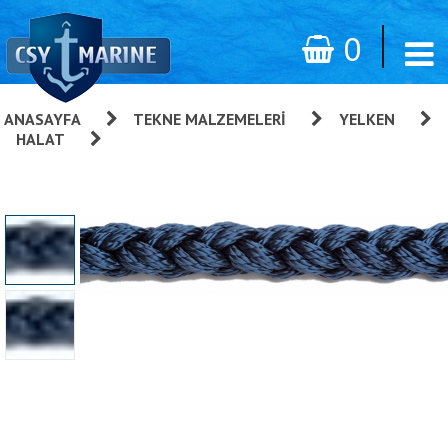
0
ANASAYFA
»
TEKNE MALZEMELERI
»
YELKEN
»
HALAT
»
Lacivert Polyester 8 Kollu Halat