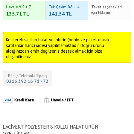
Havale %5 + 7
Tek Çekim %5 + 4
Taksit seçenekleri
için tıklayın
135.71
TL
141.54
TL
Kesilerek satılan halat ve iplerin (bobin ve paket olarak
satılanlar hariç) iadesi yapılmamaktadır. Doğru ürünü
aldığınızdan emin değilseniz destek almak için bize
ulaşabilirsiniz.
Bilgi / Telefonla Sipariş
0216 392 16 71 - 72
LACIVERT POLYESTER 8 KOLLU HALAT ÜRÜN
ÖZELLİKLERİ