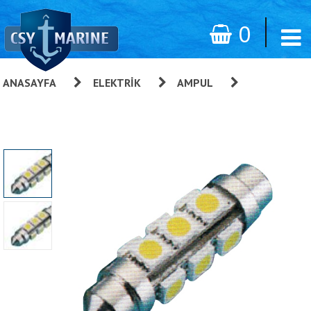
0
ANASAYFA
»
ELEKTRIK
»
AMPUL
»
Led Sofit
Ampul