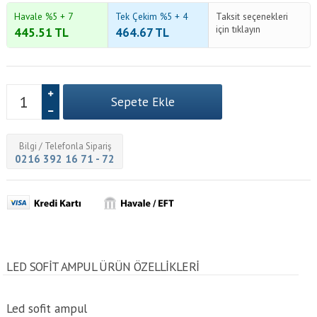
Havale %5 + 7
Tek Çekim %5 + 4
Taksit seçenekleri
için tıklayın
445.51
TL
464.67
TL
Bilgi / Telefonla Sipariş
0216 392 16 71 - 72
LED SOFIT AMPUL ÜRÜN ÖZELLİKLERİ
Led sofit ampul