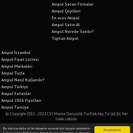
Ampul Satan Firmalar
Ampul Çeşitleri
En ucuz Ampul
Ampul Satın Al
Ampul Nerede Satılır?
Toptan Ampul
Ampul İstanbul
Ampul Fiyat Listesi
Ampul Markaları
Ampul Tuzla
Ampul Nasıl Kullanılır?
Ampul Türkiye
Ampul Satanlar
Ampul 2026 Fiyatları
Ampul Tavsiye
© Copyright 2011 - 2022 CSY Marine Denizcilik Tur.Elek.Aks.Tic.Ltd.Şti. Her
hakkı saklıdır.
Bu sitede yer alan tüm yazılı ve görsel içeriklerin izinsiz kullanımı ve paylaşımı
Bu site size daha iyi bir deneyim sunmak için tarayıcı çerezlerini
kesinlikle yasaktır. İzinsiz kullanımda tüm yasal sorumluluğu kabul etmiş
Onaylıyorum
kullanır. Çerez Politikamızı, Kişisel Verilerin Koruması sayfamızda