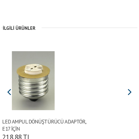
İLGILI ÜRÜNLER
LED AMPUL DÖNÜŞTÜRÜCÜ ADAPTÖR,
E17 İÇİN
218.88
TL