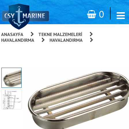
0
ANASAYFA
»
TEKNE MALZEMELERI
»
HAVALANDIRMA
»
HAVALANDIRMA
»
Makine Dairesi
Havalandırması