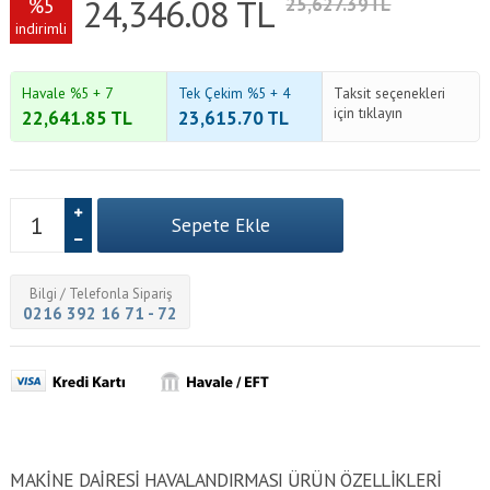
24,346.08
TL
%5
25,627.39TL
indirimli
Havale %5 + 7
Tek Çekim %5 + 4
Taksit seçenekleri
için tıklayın
22,641.85
TL
23,615.70
TL
Bilgi / Telefonla Sipariş
0216 392 16 71 - 72
MAKINE DAIRESI HAVALANDIRMASI ÜRÜN ÖZELLİKLERİ