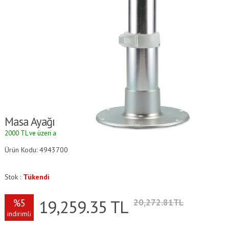
Masa Ayağı
2000 TL ve üzeri alışverişlerde kargo ücretsizdir.
Ürün Kodu: 4943700
Stok :
Tükendi
19,259.35
TL
%5
20,272.81TL
indirimli