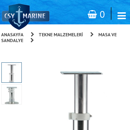
0
ANASAYFA
»
TEKNE MALZEMELERI
»
MASA VE
SANDALYE
»
Masa Ayağı