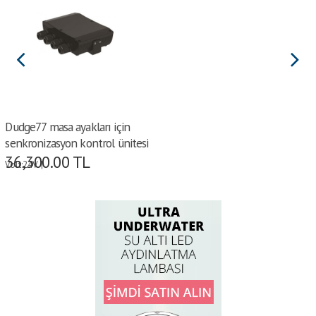
Dudge77 masa ayakları için
senkronizasyon kontrol ünitesi
36,300.00
TL
Volt:24V |