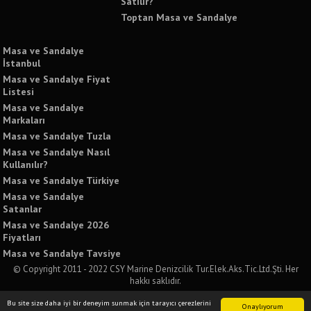
Satılır?
Toptan Masa ve Sandalye
Masa ve Sandalye
İstanbul
Masa ve Sandalye Fiyat
Listesi
Masa ve Sandalye
Markaları
Masa ve Sandalye Tuzla
Masa ve Sandalye Nasıl
Kullanılır?
Masa ve Sandalye Türkiye
Masa ve Sandalye
Satanlar
Masa ve Sandalye 2026
Fiyatları
Masa ve Sandalye Tavsiye
© Copyright 2011 - 2022 CSY Marine Denizcilik Tur.Elek.Aks.Tic.Ltd.Şti. Her
hakkı saklıdır.
Bu sitede yer alan tüm yazılı ve görsel içeriklerin izinsiz kullanımı ve paylaşımı
Bu site size daha iyi bir deneyim sunmak için tarayıcı çerezlerini
kesinlikle yasaktır. İzinsiz kullanımda tüm yasal sorumluluğu kabul etmiş
Onaylıyorum