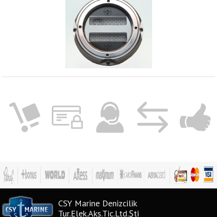
CSY Marine Denizcilik
Tur.Elek.Aks.Tic.Ltd.Şti