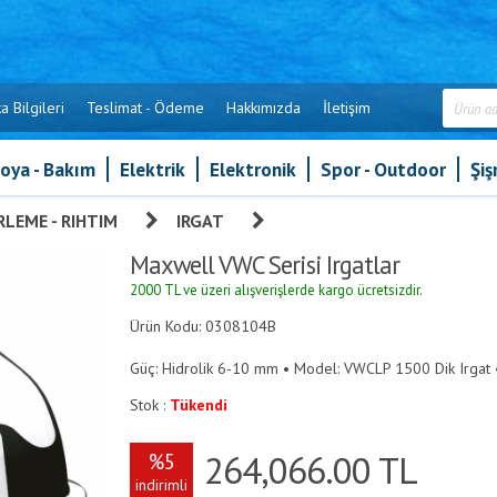
a Bilgileri
Teslimat - Ödeme
Hakkımızda
İletişim
oya - Bakım
Elektrik
Elektronik
Spor - Outdoor
Şi
LEME - RIHTIM
»
IRGAT
»
Maxwell VWC Serisi Irgatlar
Maxwell VWC Serisi Irgatlar
2000 TL ve üzeri alışverişlerde kargo ücretsizdir.
Ürün Kodu: 0308104B
Güç: Hidrolik 6-10 mm • Model: VWCLP 1500 Dik Irgat 
Stok :
Tükendi
264,066.00
TL
%5
indirimli