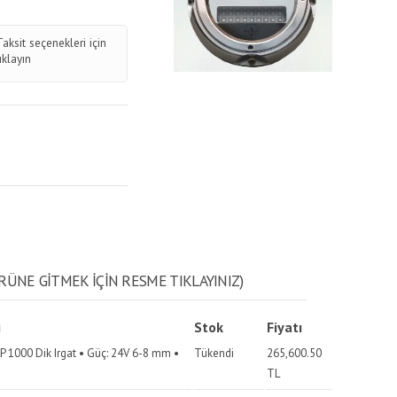
Taksit seçenekleri için
tıklayın
RÜNE GITMEK IÇIN RESME TIKLAYINIZ)
i
Stok
Fiyatı
 1000 Dik Irgat • Güç: 24V 6-8 mm •
Tükendi
265,600.50
TL