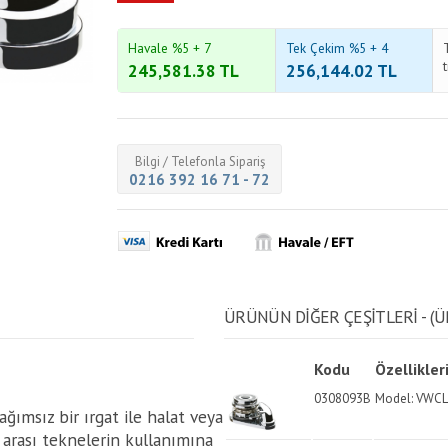
Havale %5 + 7
Tek Çekim %5 + 4
245,581.38
TL
256,144.02
TL
Bilgi / Telefonla Sipariş
0216 392 16 71 - 72
ÜRÜNÜN DİĞER ÇEŞİTLERİ - (Ü
Kodu
Özellikler
0308093B
Model: VWCLP
ağımsız bir ırgat ile halat veya
arası teknelerin kullanımına