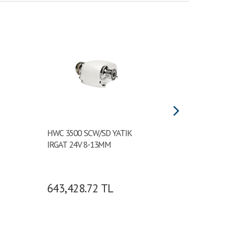
HWC 3500 SCW/SD YATIK
HWC 25
IRGAT 24V 8-13MM
IRGAT 
643,428.72
TL
552,9