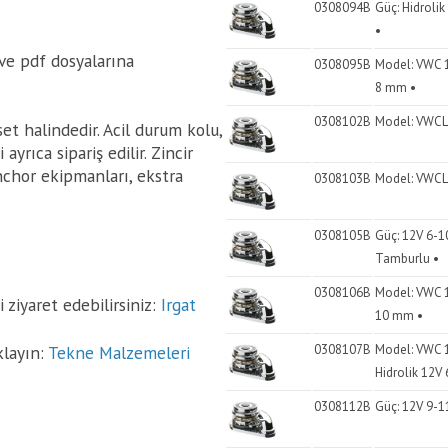
0308094B
Güç: Hidroli
•
ve pdf dosyalarına
0308095B
Model: VWC 1
8 mm •
0308102B
Model: VWCLP
et halindedir. Acil durum kolu,
yrıca sipariş edilir. Zincir
Anchor ekipmanları, ekstra
0308103B
Model: VWCLP
0308105B
Güç: 12V 6-1
Tamburlu •
0308106B
Model: VWC 1
 ziyaret edebilirsiniz:
Irgat
10 mm •
klayın:
Tekne Malzemeleri
0308107B
Model: VWC 1
Hidrolik 12V
0308112B
Güç: 12V 9-1