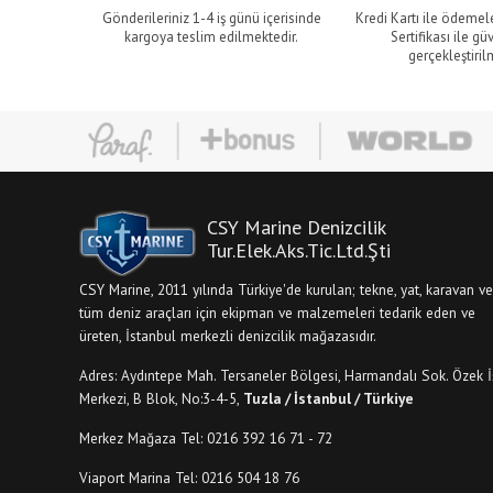
Gönderileriniz 1-4 iş günü içerisinde
Kredi Kartı ile ödemel
kargoya teslim edilmektedir.
Sertifikası ile gü
gerçekleştiril
CSY Marine Denizcilik
Tur.Elek.Aks.Tic.Ltd.Şti
CSY Marine, 2011 yılında Türkiye'de kurulan; tekne, yat, karavan ve
tüm deniz araçları için ekipman ve malzemeleri tedarik eden ve
üreten, İstanbul merkezli denizcilik mağazasıdır.
Adres: Aydıntepe Mah. Tersaneler Bölgesi, Harmandalı Sok. Özek İ
Merkezi, B Blok, No:3-4-5,
Tuzla / İstanbul / Türkiye
Merkez Mağaza Tel: 0216 392 16 71 - 72
Viaport Marina Tel: 0216 504 18 76