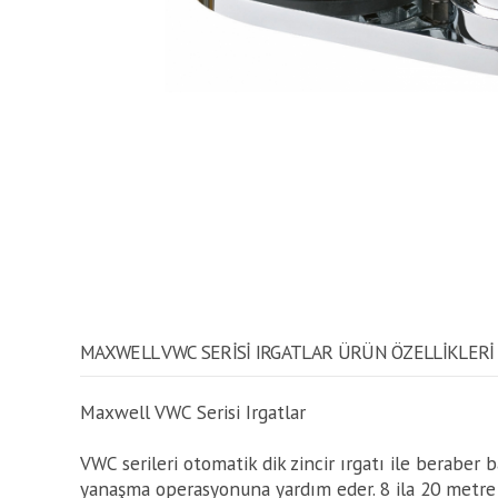
MAXWELL VWC SERISI IRGATLAR ÜRÜN ÖZELLİKLERİ
Maxwell VWC Serisi Irgatlar
VWC serileri otomatik dik zincir ırgatı ile beraber b
yanaşma operasyonuna yardım eder. 8 ila 20 metre 