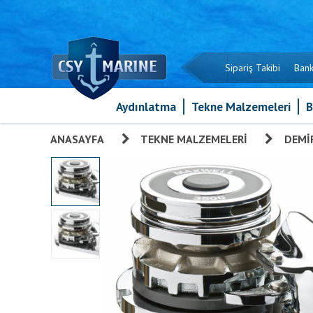
Sipariş Takibi
Bank
Aydınlatma
Tekne Malzemeleri
B
ANASAYFA
»
TEKNE MALZEMELERI
»
DEMIR