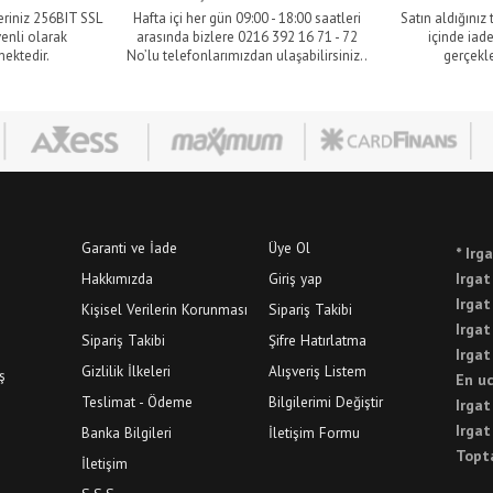
eriniz 256BIT SSL
Hafta içi her gün 09:00 - 18:00 saatleri
Satın aldığınız
venli olarak
arasında bizlere 0216 392 16 71 - 72
içinde iade
mektedir.
No’lu telefonlarımızdan ulaşabilirsiniz..
gerçekle
Garanti ve İade
Üye Ol
* Irga
Hakkımızda
Giriş yap
Irgat
Irgat
Kişisel Verilerin Korunması
Sipariş Takibi
Irgat
Sipariş Takibi
Şifre Hatırlatma
Irgat
Gizlilik İlkeleri
Alışveriş Listem
ş
En uc
Teslimat - Ödeme
Bilgilerimi Değiştir
Irgat
Irgat
Banka Bilgileri
İletişim Formu
Topt
İletişim