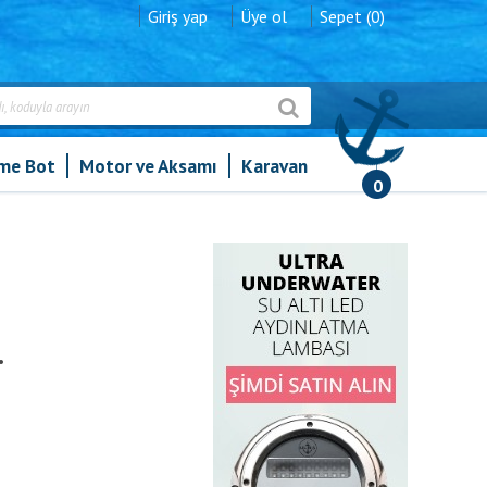
Giriş yap
Üye ol
Sepet (0)
şme Bot
Motor ve Aksamı
Karavan
0
•