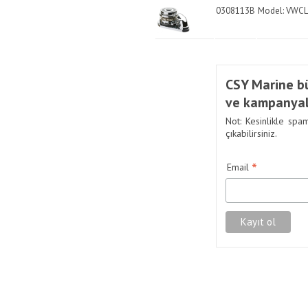
0308113B
Model: VWCLP
CSY Marine bü
ve kampanyal
Not: Kesinlikle spa
çıkabilirsiniz.
*
Email