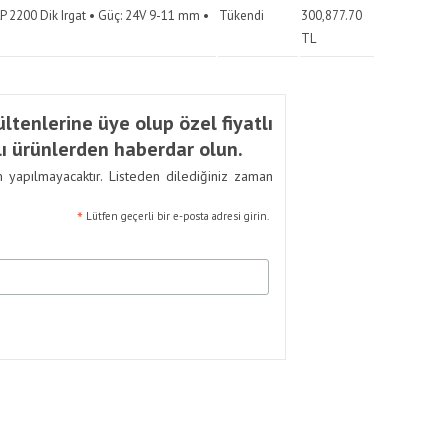
 2200 Dik Irgat • Güç: 24V 9-11 mm •
Tükendi
300,877.70
TL
ltenlerine üye olup özel fiyatlı
ı ürünlerden haberdar olun.
m yapılmayacaktır. Listeden dilediğiniz zaman
*
Lütfen geçerli bir e-posta adresi girin.