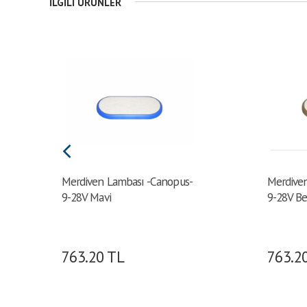
İLGILI ÜRÜNLER
Merdiven Lambası -Canopus-
Merdive
9-28V Mavi
9-28V B
763.20
TL
763.2