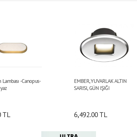
n Lambası -Canopus-
EMBER, YUVARLAK ALTIN
eyaz
SARISI, GÜN IŞIĞI
0
TL
6,492.00
TL