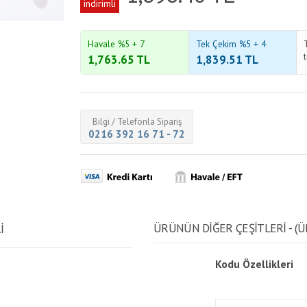
indirimli
Havale %5 + 7
Tek Çekim %5 + 4
1,763.65
TL
1,839.51
TL
Bilgi / Telefonla Sipariş
0216 392 16 71 - 72
ÜRÜNÜN DİĞER ÇEŞİTLERİ - (Ü
İ
Kodu
Özellikleri