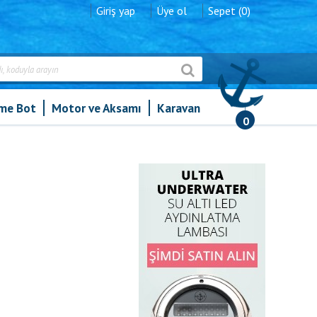
Giriş yap
Üye ol
Sepet (0)
şme Bot
Motor ve Aksamı
Karavan
0
»
Melamin Kupa. 4lü Set, Kaşıklı