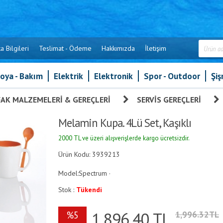
a Bilgileri
Teslimat - Ödeme
Hakkımızda
İletişim
oya - Bakım
Elektrik
Elektronik
Spor - Outdoor
Şi
AK MALZEMELERI & GEREÇLERI
»
SERVIS GEREÇLERI
Melamin Kupa. 4lü Set, Kaşıklı
2000 TL ve üzeri alışverişlerde kargo ücretsizdir.
Ürün Kodu: 3939213
Model:Spectrum ·
Stok :
Tükendi
1,896.40
TL
%5
1,996.32TL