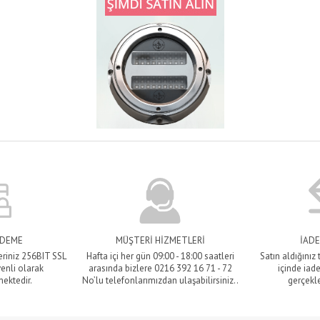
ÖDEME
MÜŞTERİ HİZMETLERİ
İADE
eriniz 256BIT SSL
Hafta içi her gün 09:00 - 18:00 saatleri
Satın aldığınız
venli olarak
arasında bizlere 0216 392 16 71 - 72
içinde iade
mektedir.
No’lu telefonlarımızdan ulaşabilirsiniz..
gerçekle