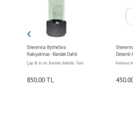
Sherenna BytheSea
Sherenn
Rakıyatmaz - Bardak Dahil
Desenli 
Çap Ø :6 cm. Bardak dahildir. Tüm
Kırılmaz 
ürünler lacivert, gri, krem ve bej renk
özellikli, ç
alternatifi ile solmaz halattan
polikarbo
850.00
TL
450.0
üretilmiştir
lekesi tut