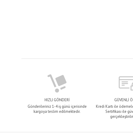
HIZLI GÖNDERİ
GÜVENLİ 
Gönderileriniz 1-4 iş günü içerisinde
Kredi Kartı ile ödemel
kargoya teslim edilmektedir.
Sertifikası ile gü
gerçekleştiril