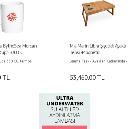
a BytheSea Mercan
Mia Marin Libra Şişelikli Ayaklı
Kupa 330 CC
Tepsi -Magnetic
kupa 330 CC, termos
Burma Teak - Ayakları Katlanabilir -
ift cidarlı, beyaz
Mıknatıslı
n malzemeden, çay kahve
0
TL
53,460.00
TL
maz