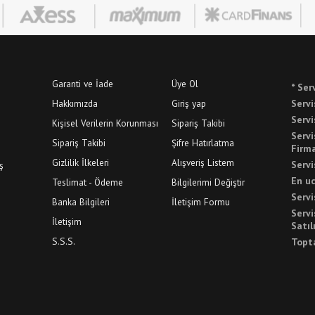
Garanti ve İade
Üye Ol
* Ser
Hakkımızda
Giriş yap
Servi
Servi
Kişisel Verilerin Korunması
Sipariş Takibi
Servi
Sipariş Takibi
Şifre Hatırlatma
Firma
Gizlilik İlkeleri
Alışveriş Listem
Servi
ş
En uc
Teslimat - Ödeme
Bilgilerimi Değiştir
Servi
Banka Bilgileri
İletişim Formu
Servi
İletişim
Satıl
S.S.S.
Topta