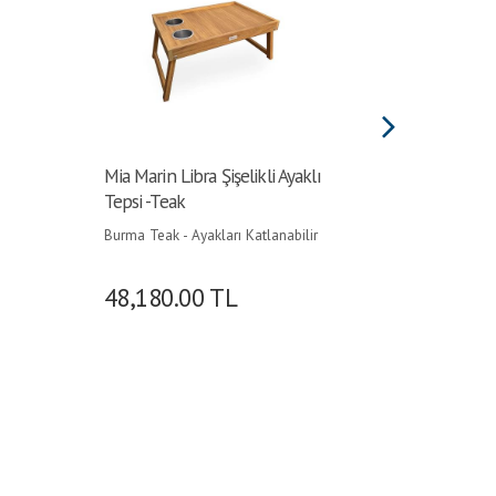
Mia Marin Libra Şişelikli Ayaklı
Mia Mari
Tepsi -Teak
Magneti
Burma Teak - Ayakları Katlanabilir
Burma Tea
Mıknatıslı
48,180.00
TL
45,54