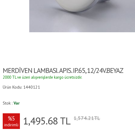
MERDİVEN LAMBASI. APIS. IP.65, 12/24V.BEYAZ
2000 TL ve üzeri alışverişlerde kargo ücretsizdir.
Ürün Kodu: 1440121
Stok :
Var
1,495.68
TL
%5
1,574.21TL
indirimli