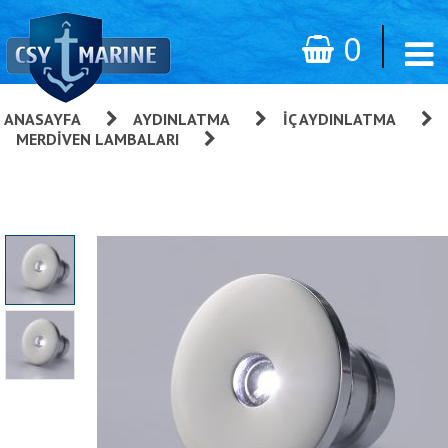
0
ANASAYFA
»
AYDINLATMA
»
İÇ AYDINLATMA
»
MERDIVEN LAMBALARI
»
MERDİVEN LAMBASI. APIS. IP.65,
12/24V.BEYAZ