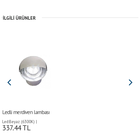
İLGILI ÜRÜNLER
Ledli merdiven lambası
Led:Beyaz (6300K) |
337.44
TL