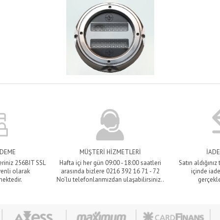
ÖDEME
MÜŞTERİ HİZMETLERİ
İADE
eriniz 256BIT SSL
Hafta içi her gün 09:00 - 18:00 saatleri
Satın aldığınız
venli olarak
arasında bizlere 0216 392 16 71 - 72
içinde iade
mektedir.
No’lu telefonlarımızdan ulaşabilirsiniz..
gerçekle