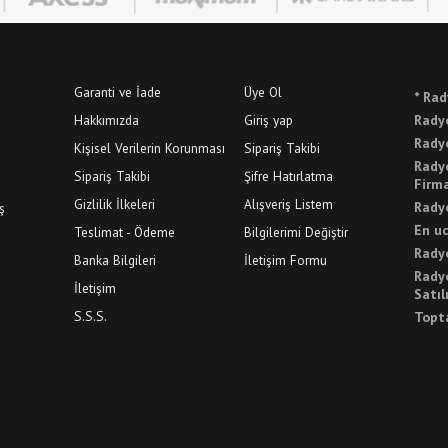
Garanti ve İade
Üye Ol
* Rad
Hakkımızda
Giriş yap
Radyo
Radyo
Kişisel Verilerin Korunması
Sipariş Takibi
Radyo
Sipariş Takibi
Şifre Hatırlatma
Firma
Gizlilik İlkeleri
Alışveriş Listem
Radyo
ş
En uc
Teslimat - Ödeme
Bilgilerimi Değiştir
Radyo
Banka Bilgileri
İletişim Formu
Radyo
İletişim
Satıl
S.S.S.
Topta