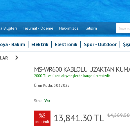
a Bilgileri
Teslimat - Ödeme
Hakkımızda
İletişim
oya - Bakım
Elektrik
Elektronik
Spor - Outdoor
Şi
ALAR
»
MS-WR600 KABLOLU UZAKTAN KUMANDA
MS-WR600 KABLOLU UZAKTAN KUM
2000 TL ve üzeri alışverişlerde kargo ücretsizdir.
Ürün Kodu: 3032022
Stok :
Var
13,841.30
TL
%5
14,569.5
indirimli