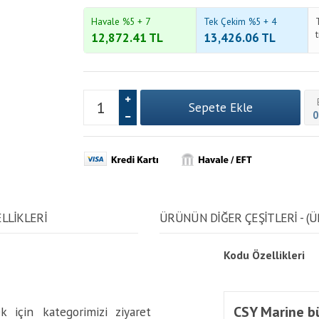
Havale %5 + 7
Tek Çekim %5 + 4
12,872.41
TL
13,426.06
TL
0
LLİKLERİ
ÜRÜNÜN DİĞER ÇEŞİTLERİ - (Ü
Kodu
Özellikleri
CSY Marine bü
 için kategorimizi ziyaret