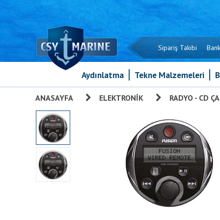
Sipariş Takibi
Bank
Aydınlatma
Tekne Malzemeleri
B
ANASAYFA
»
ELEKTRONIK
»
RADYO - CD Ç