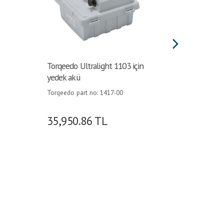
Torqeedo Ultralight 1103 için
Hertz 
yedek akü
HM-RGB
Torqeedo part no: 1417-00
HM-RGB-1
için Özel 
Geniş Re
35,950.86
TL
8,928
Göre Aya
Uzaktan 