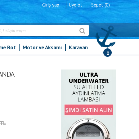
Giriş yap
Üye ol
Sepet (0)
şme Bot
Motor ve Aksamı
Karavan
0
ANDA
0TL