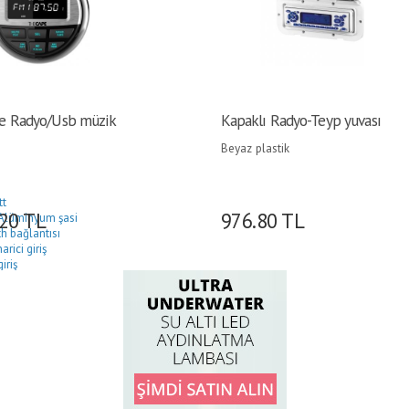
e Radyo/Usb müzik
Kapaklı Radyo-Teyp yuvası
Beyaz plastik
tt
.20
TL
976.80
TL
Alüminyum şasi
h bağlantısı
rici giriş
giriş
oofer çıkışı
çıkışları
geçirmez
4 mm / Montaj delik Ø 76