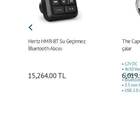
Hertz HMR-BT Su Geçirmez
The Cap
Bluetooth Alıcısı
çalar
• 12V DC
• 4x50 Wa
15,264.00
TL
6,019
• Sağlam 
• Bluetoot
• 3.5 mm ha
• USB 2.0 
• Rca subw
• Rca amfi 
• IPX5 Su 
• Dış Ø 11
mm (3")