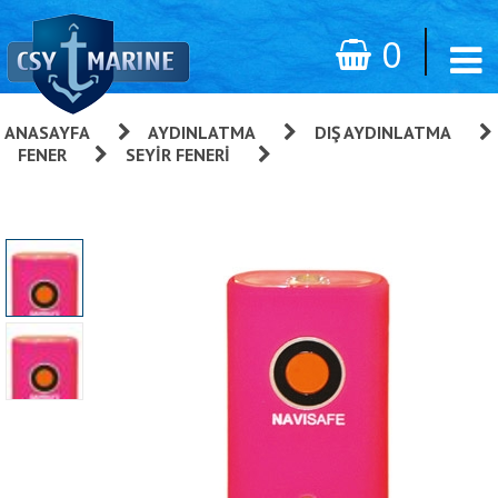
0
ANASAYFA
»
AYDINLATMA
»
DIŞ AYDINLATMA
»
FENER
»
SEYIR FENERI
»
Navisafe Mini Led Fener