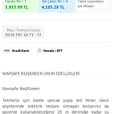
Havale %5 + 7
Tek Çekim %5 + 4
Taksit seçenekleri
için tıklayın
3,935.99
TL
4,105.28
TL
Bilgi / Telefonla Sipariş
0216 392 16 71 - 72
NAVISAFE RED/GREEN ÜRÜN ÖZELLİKLERİ
Navisafe Red/Green
Tekneniz için iskele sancak pupa led fener. Gece
seyirlerinde elektrik tesisatı olmayan botlarınız da
güvenle kullanabileceğiniz 20 m derinliğe kadar su