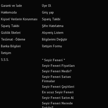
Garanti ve İade
Üye Ol
Hakkımızda
Giriş yap
Kişisel Verilerin Korunması
Sipariş Takibi
Sipariş Takibi
Şifre Hatırlatma
Gizlilik İlkeleri
Alışveriş Listem
Teslimat - Ödeme
Bilgilerimi Değiştir
Banka Bilgileri
İletişim Formu
İletişim
S.S.S.
* Seyir Feneri *
Seyir Feneri Fiyatları
Seyir Feneri Nedir?
Seyir Feneri Satan
Firmalar
Seyir Feneri Çeşitleri
En ucuz Seyir Feneri
Seyir Feneri Satın Al
Seyir Feneri Nerede
Satılır?