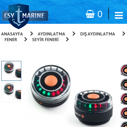
0
ANASAYFA
»
AYDINLATMA
»
DIŞ AYDINLATMA
»
FENER
»
SEYIR FENERI
»
Navisafe Red/Green