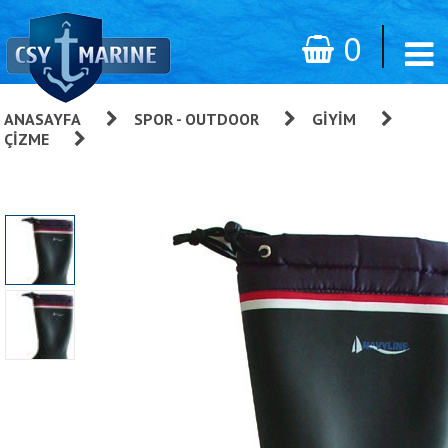
0
ANASAYFA
»
SPOR - OUTDOOR
»
GIYIM
»
ÇIZME
»
Navyline Güverte Çizmesi