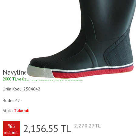
Navyline Güverte Çizmesi
2000 TL ve üzeri alışverişlerde kargo ücretsizdir.
Ürün Kodu: 2504042
Beden:42 ·
Stok :
Tükendi
2,156.55
TL
%5
2,270.27TL
indirimli