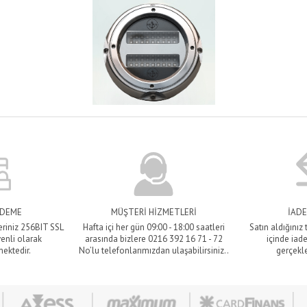
ÖDEME
MÜŞTERİ HİZMETLERİ
İADE
eriniz 256BIT SSL
Hafta içi her gün 09:00 - 18:00 saatleri
Satın aldığınız
venli olarak
arasında bizlere 0216 392 16 71 - 72
içinde iade
mektedir.
No’lu telefonlarımızdan ulaşabilirsiniz..
gerçekle