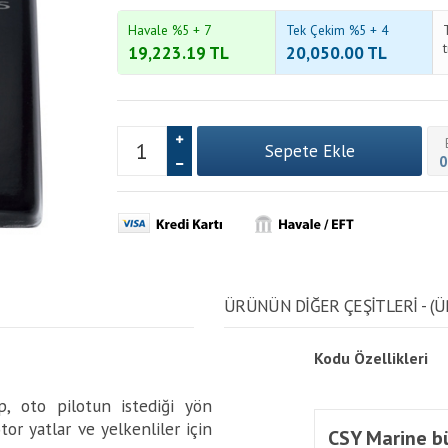
Havale %5 + 7
Tek Çekim %5 + 4
19,223.19
TL
20,050.00
TL
0
ÜRÜNÜN DİĞER ÇEŞİTLERİ - (Ü
Kodu
Özellikleri
p, oto pilotun istediği yön
tor yatlar ve yelkenliler için
CSY Marine bü