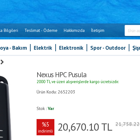
a Bilgileri
Teslimat - Ödeme
Hakkımızda
İletişim
oya - Bakım
Elektrik
Elektronik
Spor - Outdoor
Şi
»
Nexus HPC Pusula
Nexus HPC Pusula
2000 TL ve üzeri alışverişlerde kargo ücretsizdir.
Ürün Kodu: 2652203
Stok :
Var
20,670.10
TL
%5
21,758.2
indirimli