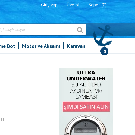
Giriş yap
Üye ol
Sepet (0)
şme Bot
Motor ve Aksamı
Karavan
0
2TL