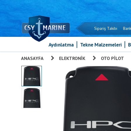
Sipariş Takibi
Bank
Aydınlatma
Tekne Malzemeleri
B
ANASAYFA
»
ELEKTRONIK
»
OTO PILOT