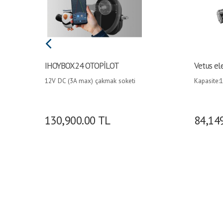
IHOYBOX24 OTOPİLOT
Vetus el
12V DC (3A max) çakmak soketi
Kapasite:1
bağlantısı, Dümen Mili uyumluluğu:
Amper:11 
Konik 0,75 inch (19mm), Dümen
simidi platformu uyumluluğu
(pompalı veya telli): 75-150mm çap,
130,900.00
TL
84,14
40-90mm derinlik, Maksimum tork:
6Nm Ölçüler: 258,40 (en) x 65,10
(kalınlık) x 220,40 (yükseklik)