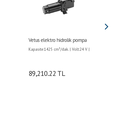
Vetus elektro hidrolik pompa
Vetus el
Kapasite:1425 cm³/dak. | Volt:24 V |
Kapasite:
Amper:9 A |
Amper:16 
89,210.22
TL
86,67