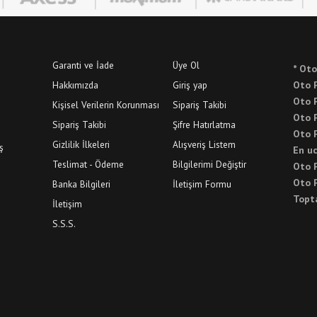
Garanti ve İade
Üye Ol
* Oto
Hakkımızda
Giriş yap
Oto P
Oto P
Kişisel Verilerin Korunması
Sipariş Takibi
Oto P
Sipariş Takibi
Şifre Hatırlatma
Oto P
Gizlilik İlkeleri
Alışveriş Listem
ş
En uc
Teslimat - Ödeme
Bilgilerimi Değiştir
Oto P
Oto P
Banka Bilgileri
İletişim Formu
Topt
İletişim
S.S.S.