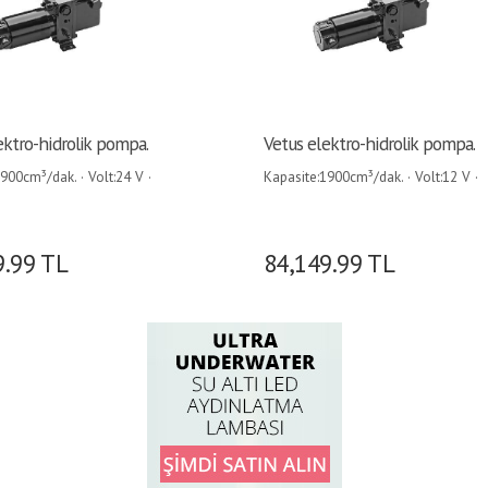
ektro-hidrolik pompa.
Vetus elektro-hidrolik pompa.
900cm³/dak. · Volt:24 V ·
Kapasite:1900cm³/dak. · Volt:12 V ·
A ·
Amper:22 A ·
9.99
TL
84,149.99
TL