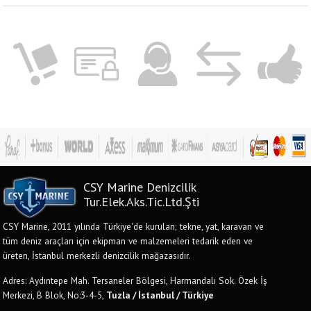
CSY Marine Denizcilik
Tur.Elek.Aks.Tic.Ltd.Şti
CSY Marine, 2011 yılında Türkiye'de kurulan; tekne, yat, karavan ve
tüm deniz araçları için ekipman ve malzemeleri tedarik eden ve
üreten, İstanbul merkezli denizcilik mağazasıdır.
Adres: Aydıntepe Mah. Tersaneler Bölgesi, Harmandalı Sok. Özek İş
Merkezi, B Blok, No:3-4-5,
Tuzla / İstanbul / Türkiye