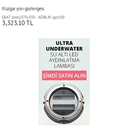
Rüzgar yön göstergesi.
EBAT (mm):375x330 · AĞIRLIK (gr):100 ·
3,323.10
TL