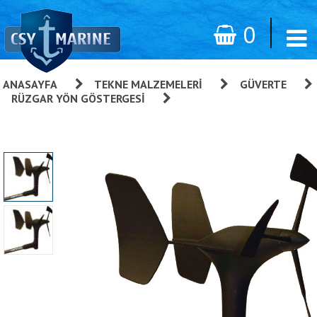
0
ANASAYFA
»
TEKNE MALZEMELERI
»
GÜVERTE
»
RÜZGAR YÖN GÖSTERGESI
»
Nexus Kablosuz Rüzgar Gülü