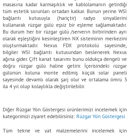
masasına kadar karmaşıklık ve kablolamanın getirdiği
tüm estetik sorunları ortadan kalkar. Bunun yerine WSI
bağlantı kutusuyla (hariçtir) radyo sinyallerini
kullanarak rüzgar gülü eşsiz bir eşleme sağlamaktadır.
Bu durum her bir rüzgar gülü /serverın birbirinden ayrı
olarak eşleştiğini kesinleştiren NX sisteminin merkezini
oluşturmaktadır. Nexus FDX protokolü sayesinde,
bilgiler WSI bağlantı kutusundan beslenerek Nexus
ağına gider. Çift kanat tasarımı bunu oldukça dengeli ve
doğru rüzgar gülü haline getirir. İçerisindeki rüzgar
gülünün koluna monte edilmiş küçük solar paneli
sayesinde devamlı olarak şarj olur ve ortalama ömrü 3
ila 4 yıl olup kolaylıkla değiştirilebilir.
Diğer Rüzgar Yön Göstergesi ürünlerimizi incelemek için
kategorimizi ziyaret edebilirsiniz:
Rüzgar Yön Göstergesi
Tüm tekne ve yat malzemelerini incelemek için