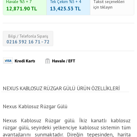
Havale %5 + 7
Tek Çekim %5 + 4
Taksit seçenekleri
için tıklayın
12,871.90
TL
13,425.53
TL
Bilgi / Telefonla Sipariş
0216 392 16 71 - 72
NEXUS KABLOSUZ RÜZGAR GÜLÜ ÜRÜN ÖZELLİKLERİ
Nexus Kablosuz Rüzgar Gülü
Nexus Kablosuz Rüzgar gülü. İkiz kanatlı kablosuz
rüzgar gülü, seyirdeki yelkenciye kablosuz sistemin tüm
avantajlarını sunmaktadır. Direğin tepesinden, harita