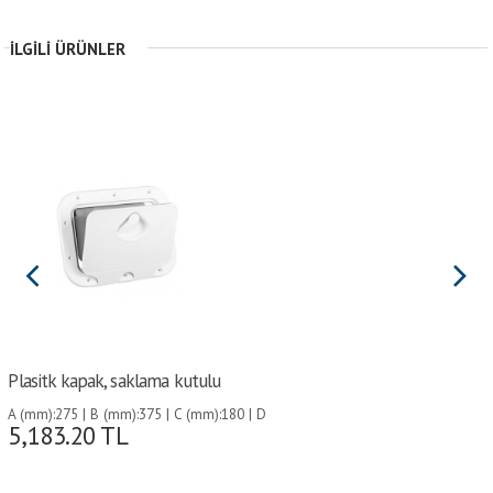
İLGILI ÜRÜNLER
Plasitk kapak, saklama kutulu
A (mm):275 | B (mm):375 | C (mm):180 | D
5,183.20
TL
(mm):280 | G (mm):220 | H (mm):198 | I
(mm):298 |