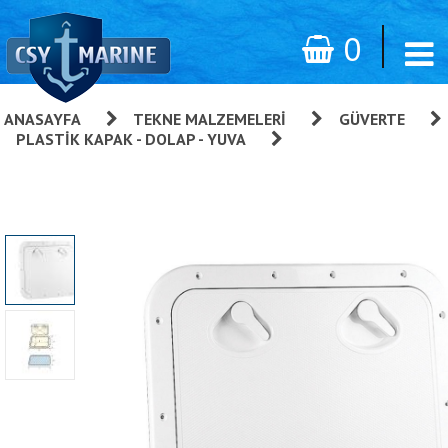
0
ANASAYFA
»
TEKNE MALZEMELERI
»
GÜVERTE
»
PLASTIK KAPAK - DOLAP - YUVA
»
Nuova Rade Classic
Plastik Kapak