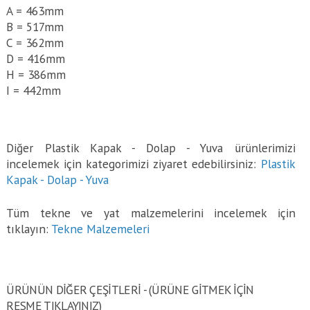
A = 463mm
B = 517mm
C = 362mm
D = 416mm
H = 386mm
I = 442mm
Diğer Plastik Kapak - Dolap - Yuva ürünlerimizi
incelemek için kategorimizi ziyaret edebilirsiniz:
Plastik
Kapak - Dolap - Yuva
Tüm tekne ve yat malzemelerini incelemek için
tıklayın:
Tekne Malzemeleri
ÜRÜNÜN DİĞER ÇEŞİTLERİ - (ÜRÜNE GITMEK IÇIN
RESME TIKLAYINIZ)