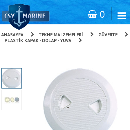
0
ANASAYFA
»
TEKNE MALZEMELERI
»
GÜVERTE
»
PLASTIK KAPAK - DOLAP - YUVA
»
Nuova Rade Plastik
Kontrol Kapağı Ø168mm