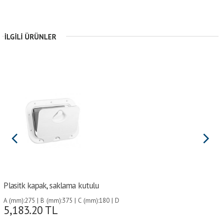
İLGILI ÜRÜNLER
Plasitk kapak, saklama kutulu
A (mm):275 | B (mm):375 | C (mm):180 | D
5,183.20
TL
(mm):280 | G (mm):220 | H (mm):198 | I
(mm):298 |