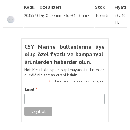
Kodu
Özellikleri
Stok
Fiyatı
2035578
Dış: Ø 187 mm • İç: Ø 133 mm •
Tükendi
587.40
TL
CSY Marine bültenlerine üye
olup özel fiyatlı ve kampanyalı
ürünlerden haberdar olun.
Not: Kesinlikle spam yapılmayacaktır. Listeden
dilediğiniz zaman çıkabilirsiniz.
*
Lütfen geçerli bir e-posta adresi girin.
*
Email