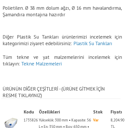
Polietilen. Ø 38 mm dolum ağzı, Ø 16 mm havalandırma,
Şamandıra montajına hazırdır
Diğer Plastik Su Tankları ürünlerimizi incelemek için
kategorimizi ziyaret edebilirsiniz:
Plastik Su Tankları
Tüm tekne ve yat malzemelerini incelemek için
tıklayın:
Tekne Malzemeleri
ÜRÜNÜN DİĞER ÇEŞİTLERİ - (ÜRÜNE GITMEK IÇIN
RESME TIKLAYINIZ)
Kodu
Özellikleri
Stok
Fiyatı
1735826
Yükseklik: 300 mm • Kapasite: 56
Var
8,204.90
L • En: 350 mm • Boy: 650 mm •
TL