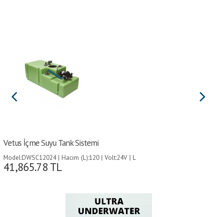
Vetus İçme Suyu Tank Sistemi
Model:DWSC12024 | Hacim (L):120 | Volt:24V | L
41,865.78
TL
(mm):1050 | D (mm):450 | H (mm):400 |