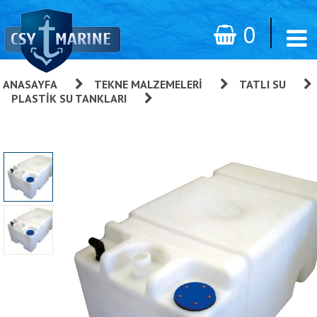
0
ANASAYFA
»
TEKNE MALZEMELERI
»
TATLI SU
»
PLASTIK SU TANKLARI
»
Nuova Rade Su Tankı