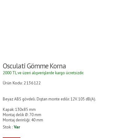
Osculati Gömme Korna
2000 TL ve üzeri alışverişlerde kargo ücretsizdir.
Ürün Kodu: 2136122
Beyaz ABS gövdeli. Dıştan monte edilir. 12V. 105 dB(A).
Kapak: 130x85 mm
Montaj delik Ø: 70 mm
Montaj derinliği: 40 mm
Stok :
Var