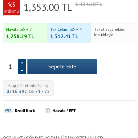
1,353.00
TL
%5
1,424.28TL
indirimli
Havale %5 + 7
Tek Çekim %5 + 4
Taksit seçenekleri
için tıklayın
1,258.29
TL
1,312.41
TL
Bilgi / Telefonla Sipariş
0216 392 16 71 - 72