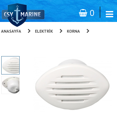
0
ANASAYFA
»
ELEKTRIK
»
KORNA
»
Osculati
Gömme Korna