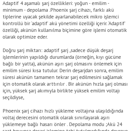
Adaptif 4 aşamalı şarj özellikleri: yoğun - emilim -
minimum - depolama .Phoenix şarj cihazı, farklı akü
tiplerine uyacak şekilde ayarlanabilecek mikro işlemci
kontrollü bir ‘adaptif’ akü yönetimi özelliği içerir. ‘Adaptif’
özelliği, akünün kullanılma biçimine göre işlemi otomatik
olarak optimize eder.
Doğru şarj miktarı: adaptif şarj ,sadece düşük deşarj
işlemlerinin yapıldığı durumlarda (örneğin, kıyı gücüne
bağlı bir yatta), akünün aşırı şarj olmasını önlemek için
emilim süresi kısa tutulur. Derin deşarjdan sonra, emilim
süresi akünün tamamen tekrar şarj edilmesini sağlamak
için otomatik olarak arttırılır . Bir akünün hızla şarj olması
için, yüksek şarj akımıyla birlikte yüksek emilim voltajı
seçildiyse,
Phoenix şarj cihazı hızlı yükleme voltajına ulaşıldığında
voltaj derecesini otomatik olarak sınırlayarak aşırı
yüklemeye bağlı hasarı önler . Depolama modu ;Akü 24
saat boyunca deşarj işlemine tabi tutulmadığında devreye