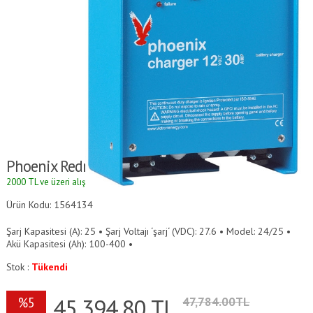
Phoenix Redresör
2000 TL ve üzeri alışverişlerde kargo ücretsizdir.
Ürün Kodu: 1564134
Şarj Kapasitesi (A): 25 • Şarj Voltajı ‘şarj‘ (VDC): 27.6 • Model: 24/25 •
Akü Kapasitesi (Ah): 100-400 •
Stok :
Tükendi
45,394.80
TL
%5
47,784.00TL