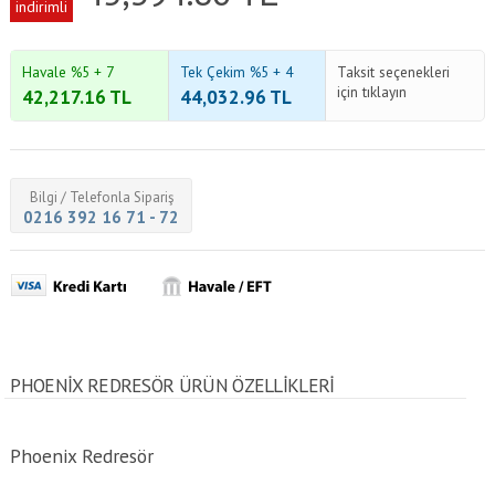
indirimli
Havale %5 + 7
Tek Çekim %5 + 4
Taksit seçenekleri
için tıklayın
42,217.16
TL
44,032.96
TL
Bilgi / Telefonla Sipariş
0216 392 16 71 - 72
PHOENIX REDRESÖR ÜRÜN ÖZELLİKLERİ
Phoenix Redresör