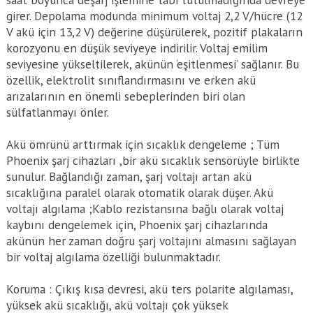
girer. Depolama modunda minimum voltaj 2,2 V/hücre (12
V akü için 13,2 V) değerine düşürülerek, pozitif plakaların
korozyonu en düşük seviyeye indirilir. Voltaj emilim
seviyesine yükseltilerek, akünün ‘eşitlenmesi’ sağlanır. Bu
özellik, elektrolit sınıflandırmasını ve erken akü
arızalarının en önemli sebeplerinden biri olan
sülfatlanmayı önler.
Akü ömrünü arttırmak için sıcaklık dengeleme ; Tüm
Phoenix şarj cihazları ,bir akü sıcaklık sensörüyle birlikte
sunulur. Bağlandığı zaman, şarj voltajı artan akü
sıcaklığına paralel olarak otomatik olarak düşer. Akü
voltajı algılama ;Kablo rezistansına bağlı olarak voltaj
kaybını dengelemek için, Phoenix şarj cihazlarında
akünün her zaman doğru şarj voltajını almasını sağlayan
bir voltaj algılama özelliği bulunmaktadır.
Koruma : Çıkış kısa devresi, akü ters polarite algılaması,
yüksek akü sıcaklığı, akü voltajı çok yüksek