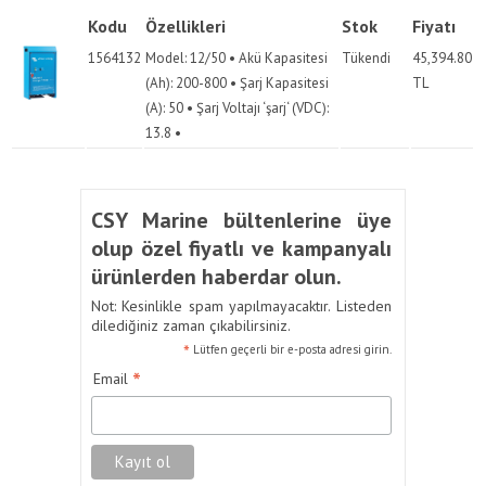
Kodu
Özellikleri
Stok
Fiyatı
1564132
Model: 12/50 • Akü Kapasitesi
Tükendi
45,394.80
(Ah): 200-800 • Şarj Kapasitesi
TL
(A): 50 • Şarj Voltajı ‘şarj‘ (VDC):
13.8 •
CSY Marine bültenlerine üye
olup özel fiyatlı ve kampanyalı
ürünlerden haberdar olun.
Not: Kesinlikle spam yapılmayacaktır. Listeden
dilediğiniz zaman çıkabilirsiniz.
*
Lütfen geçerli bir e-posta adresi girin.
*
Email