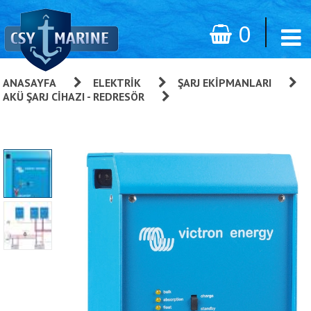
0
ANASAYFA
»
ELEKTRIK
»
ŞARJ EKIPMANLARI
»
AKÜ ŞARJ CIHAZI - REDRESÖR
»
Phoenix Redresör