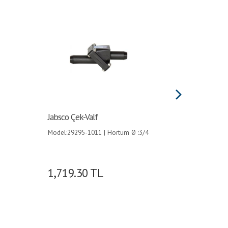
Jabsco Çek-Valf
Hortum 
Siyah B
Model:29295-1011 | Hortum Ø :3/4
(19mm) |
1,719.30
TL
609.6