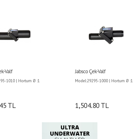
ek-Valf
Jabsco Çek-Valf
95-1010 | Hortum Ø :1
Model:29295-1000 | Hortum Ø :1
) |
(25mm) |
.45
TL
1,504.80
TL