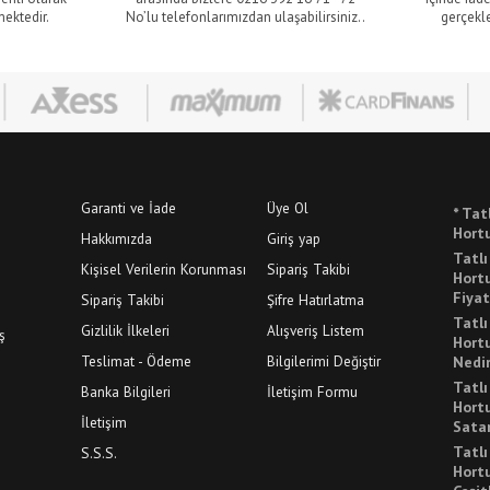
mektedir.
No’lu telefonlarımızdan ulaşabilirsiniz..
gerçekle
Garanti ve İade
Üye Ol
* Tat
Hortu
Hakkımızda
Giriş yap
Tatl
Kişisel Verilerin Korunması
Sipariş Takibi
Hortu
Fiyat
Sipariş Takibi
Şifre Hatırlatma
Tatl
Gizlilik İlkeleri
Alışveriş Listem
ş
Hortu
Teslimat - Ödeme
Bilgilerimi Değiştir
Nedi
Tatl
Banka Bilgileri
İletişim Formu
Hortu
İletişim
Sata
Tatl
S.S.S.
Hortu