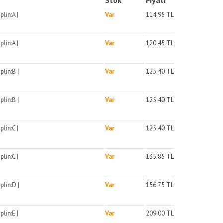
Stok
Fiyatı
lin:A |
Var
114.95
TL
lin:A |
Var
120.45
TL
plin:B |
Var
125.40
TL
plin:B |
Var
125.40
TL
lin:C |
Var
125.40
TL
lin:C |
Var
135.85
TL
plin:D |
Var
156.75
TL
lin:E |
Var
209.00
TL