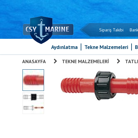
Sipariş Takibi
Bank
Aydınlatma
Tekne Malzemeleri
B
ANASAYFA
»
TEKNE MALZEMELERI
»
TATLI