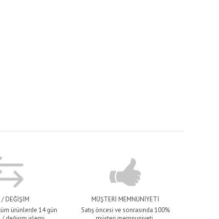
 / DEĞİŞİM
MÜŞTERİ MEMNUNİYETİ
 tüm ürünlerde 14 gün
Satış öncesi ve sonrasında 100%
 / değişim işlemi
müşteri memnuniyeti.