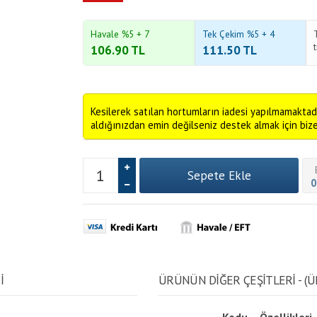
Havale %5 + 7
Tek Çekim %5 + 4
106.90
TL
111.50
TL
Kesilerek satılan hortumların iadesi yapılmamaktad
aldığınızdan emin değilseniz destek almak için bize 
0
İ
ÜRÜNÜN DİĞER ÇEŞİTLERİ - (Ü