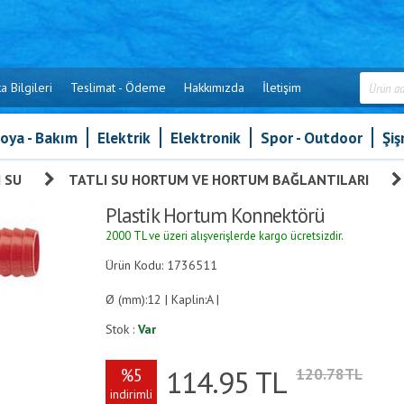
a Bilgileri
Teslimat - Ödeme
Hakkımızda
İletişim
oya - Bakım
Elektrik
Elektronik
Spor - Outdoor
Şi
 SU
»
TATLI SU HORTUM VE HORTUM BAĞLANTILARI
Plastik Hortum Konnektörü
2000 TL ve üzeri alışverişlerde kargo ücretsizdir.
Ürün Kodu: 1736511
Ø (mm):12 | Kaplin:A |
Stok :
Var
114.95
TL
%5
120.78TL
indirimli