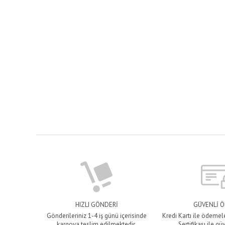
HIZLI GÖNDERİ
GÜVENLİ 
Gönderileriniz 1-4 iş günü içerisinde
Kredi Kartı ile ödemel
kargoya teslim edilmektedir.
Sertifikası ile gü