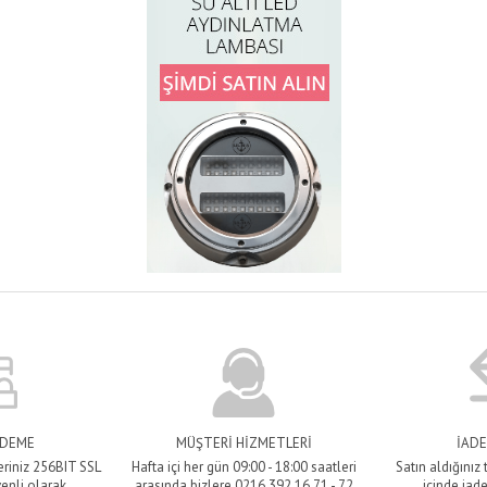
ÖDEME
MÜŞTERİ HİZMETLERİ
İADE
eriniz 256BIT SSL
Hafta içi her gün 09:00 - 18:00 saatleri
Satın aldığınız
venli olarak
arasında bizlere 0216 392 16 71 - 72
içinde iade