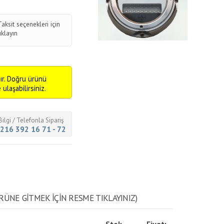
Taksit seçenekleri için
tıklayın
ır. Doğru ürünü
ulaşabilirsiniz.
Bilgi / Telefonla Sipariş
216 392 16 71 - 72
RÜNE GITMEK IÇIN RESME TIKLAYINIZ)