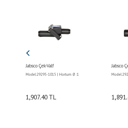
Jabsco Çek-Valf
Jabsco Ç
Model:29295-1015 | Hortum Ø :1
Model:292
1/2 (38mm)´den 1 (25mm)´e |
1/2 (38mm
1,907.40
TL
1,891