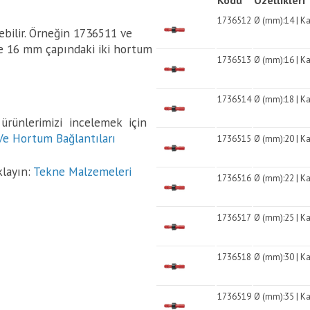
Kodu
Özellikleri
1736512
Ø (mm):14 | Kap
ebilir. Örneğin 1736511 ve
e 16 mm çapındaki iki hortum
1736513
Ø (mm):16 | Kap
1736514
Ø (mm):18 | Ka
rünlerimizi incelemek için
Ve Hortum Bağlantıları
1736515
Ø (mm):20 | Ka
klayın:
Tekne Malzemeleri
1736516
Ø (mm):22 | Kap
1736517
Ø (mm):25 | Kap
1736518
Ø (mm):30 | Ka
1736519
Ø (mm):35 | Kap