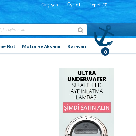
Giriş yap
Üye ol
Sepet (0)
şme Bot
Motor ve Aksamı
Karavan
0
»
Plastik Hortum Konnektörü