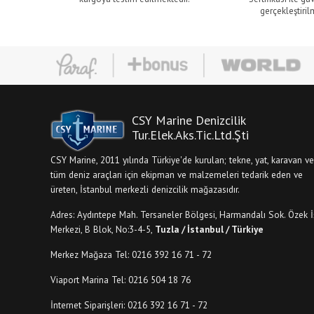
gerçekleştiril
CSY Marine Denizcilik
Tur.Elek.Aks.Tic.Ltd.Şti
CSY Marine, 2011 yılında Türkiye'de kurulan; tekne, yat, karavan ve
tüm deniz araçları için ekipman ve malzemeleri tedarik eden ve
üreten, İstanbul merkezli denizcilik mağazasıdır.
Adres: Aydıntepe Mah. Tersaneler Bölgesi, Harmandalı Sok. Özek İ
Merkezi, B Blok, No:3-4-5,
Tuzla / İstanbul / Türkiye
Merkez Mağaza Tel: 0216 392 16 71 - 72
Viaport Marina Tel: 0216 504 18 76
İnternet Siparişleri: 0216 392 16 71 - 72