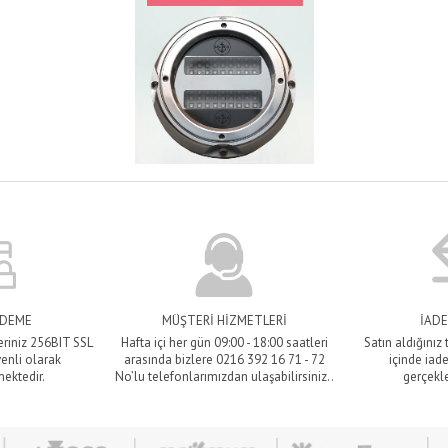
ÖDEME
MÜŞTERİ HİZMETLERİ
İADE
eriniz 256BIT SSL
Hafta içi her gün 09:00 - 18:00 saatleri
Satın aldığınız
venli olarak
arasında bizlere 0216 392 16 71 - 72
içinde iade
mektedir.
No’lu telefonlarımızdan ulaşabilirsiniz..
gerçekle