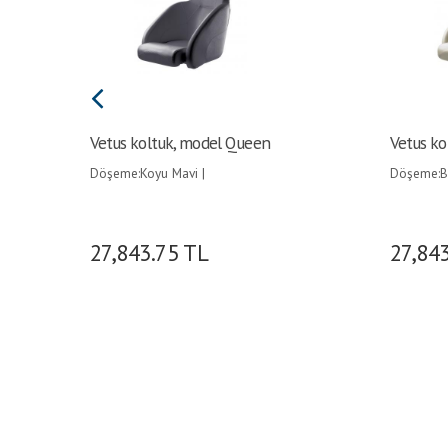
Vetus koltuk, model Queen
Vetus ko
Döşeme:Koyu Mavi |
Döşeme:Be
27,843.75
TL
27,84