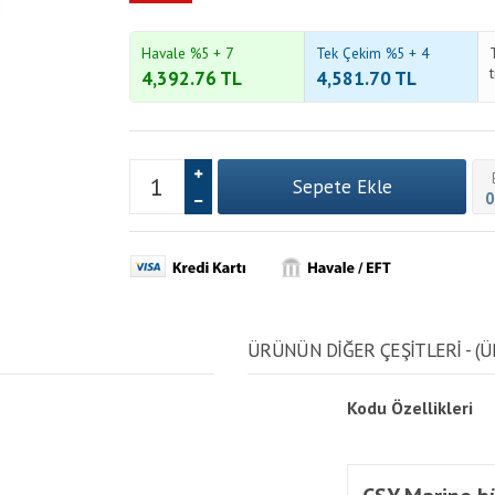
Havale %5 + 7
Tek Çekim %5 + 4
4,392.76
TL
4,581.70
TL
0
ÜRÜNÜN DİĞER ÇEŞİTLERİ - (Ü
Kodu
Özellikleri