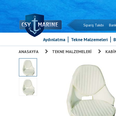
Sipariş Takibi
Bank
Aydınlatma
Tekne Malzemeleri
B
ANASAYFA
»
TEKNE MALZEMELERI
»
KABI