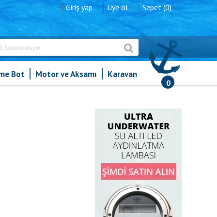
Giriş yap
Üye ol
Sepet (0)
şme Bot
Motor ve Aksamı
Karavan
0