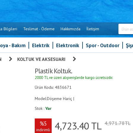
a Bilgileri
Teslimat - Ödeme
Hakkımızda
İletişim
oya - Bakım
Elektrik
Elektronik
Spor - Outdoor
Şi
N
»
KOLTUK VE AKSESUARI
»
Plastik Koltuk.
Plastik Koltuk.
2000 TL ve üzeri alışverişlerde kargo ücretsizdir.
Ürün Kodu: 4836671
Model:Döşeme Hariç |
Stok :
Var
4,723.40
TL
%5
4,971.78TL
indirimli