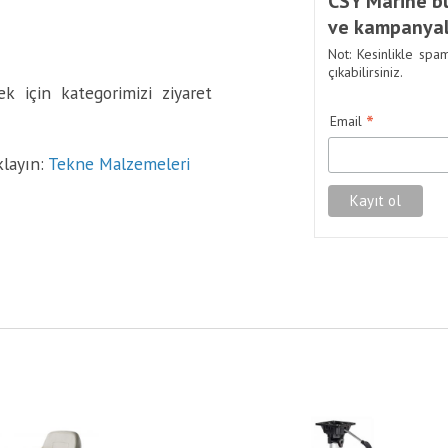
CSY Marine bü
ve kampanyal
Not: Kesinlikle spa
çıkabilirsiniz.
k için kategorimizi ziyaret
*
Email
klayın:
Tekne Malzemeleri