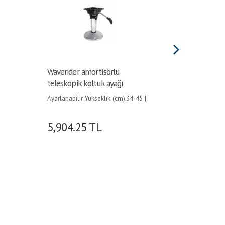
Waverider amortisörlü
PASLAN
teleskopik koltuk ayağı
2MM, 7x
Ayarlanabilir Yükseklik (cm):34-45 |
7x19
5,904.25
TL
57.60