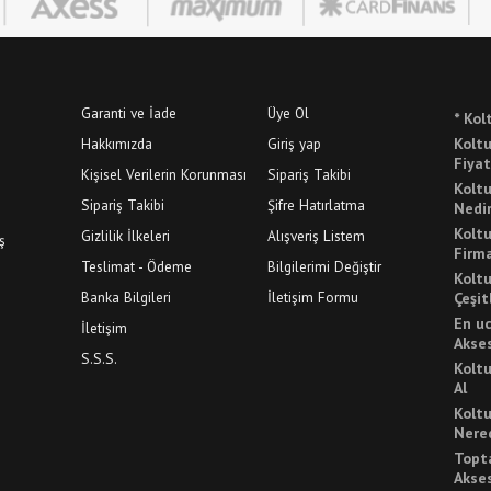
Garanti ve İade
Üye Ol
* Kol
Hakkımızda
Giriş yap
Koltu
Fiyat
Kişisel Verilerin Korunması
Sipariş Takibi
Koltu
Sipariş Takibi
Şifre Hatırlatma
Nedi
Koltu
Gizlilik İlkeleri
Alışveriş Listem
ş
Firma
Teslimat - Ödeme
Bilgilerimi Değiştir
Koltu
Banka Bilgileri
İletişim Formu
Çeşit
En uc
İletişim
Akse
S.S.S.
Koltu
Al
Koltu
Nered
Topt
Akse