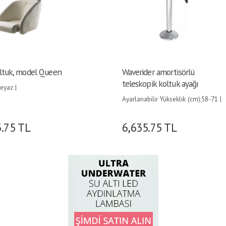
ltuk, model Queen
Waverider amortisörlü
teleskopik koltuk ayağı
yaz |
Ayarlanabilir Yükseklik (cm):58-71 |
3.75
TL
6,635.75
TL