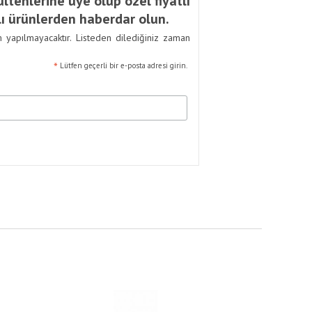
ltenlerine üye olup özel fiyatlı
ı ürünlerden haberdar olun.
m yapılmayacaktır. Listeden dilediğiniz zaman
*
Lütfen geçerli bir e-posta adresi girin.