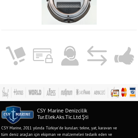
CSY Marine Denizcilik
Tur.Elek.Aks.Tic.Ltd.Şti
CSY Marine, 2011 yılında Türkiye'de kurulan; tekne, yat, karavan ve
tüm deniz araçları için ekipman ve malzemeleri tedarik eden ve