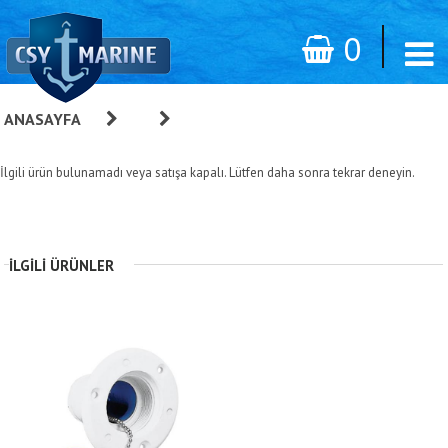
0
ANASAYFA
»
»
PLASTİK YUVALI DOLUM AĞZI, SU
Ø38MM
İlgili ürün bulunamadı veya satışa kapalı. Lütfen daha sonra tekrar deneyin.
İLGILI ÜRÜNLER