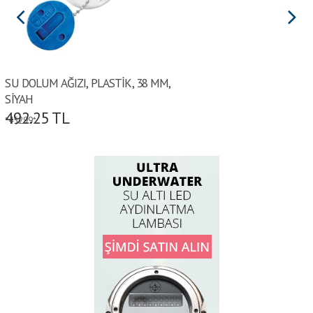
SU DOLUM AĞIZI, PLASTİK, 38 MM,
SİYAH
492.25
TL
*45299*