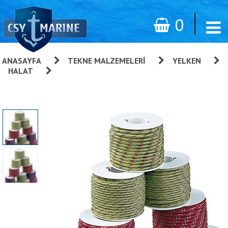
0
ANASAYFA
»
TEKNE MALZEMELERI
»
YELKEN
»
HALAT
»
Polyester Halat