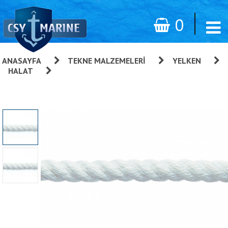
0
ANASAYFA
»
TEKNE MALZEMELERI
»
YELKEN
»
HALAT
»
Polyester Örgü Halat