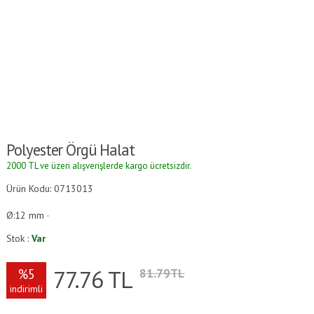
Polyester Örgü Halat
2000 TL ve üzeri alışverişlerde kargo ücretsizdir.
Ürün Kodu: 0713013
Ø:12 mm ·
Stok :
Var
77.76
TL
%5
81.79TL
indirimli