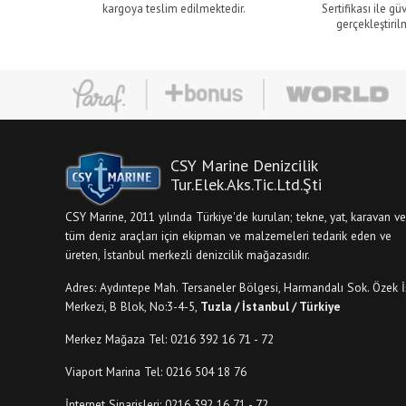
kargoya teslim edilmektedir.
Sertifikası ile gü
gerçekleştiril
CSY Marine Denizcilik
Tur.Elek.Aks.Tic.Ltd.Şti
CSY Marine, 2011 yılında Türkiye'de kurulan; tekne, yat, karavan ve
tüm deniz araçları için ekipman ve malzemeleri tedarik eden ve
üreten, İstanbul merkezli denizcilik mağazasıdır.
Adres: Aydıntepe Mah. Tersaneler Bölgesi, Harmandalı Sok. Özek İ
Merkezi, B Blok, No:3-4-5,
Tuzla / İstanbul / Türkiye
Merkez Mağaza Tel: 0216 392 16 71 - 72
Viaport Marina Tel: 0216 504 18 76
İnternet Siparişleri: 0216 392 16 71 - 72