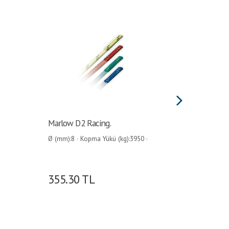
Marlow D2 Racing.
Marlow 
Ø (mm):8 · Kopma Yükü (kg):3950 ·
Ø (mm):8 
Ağırlık (kg/100mt):4.40 ·
Ağırlık (k
355.30
TL
431.2