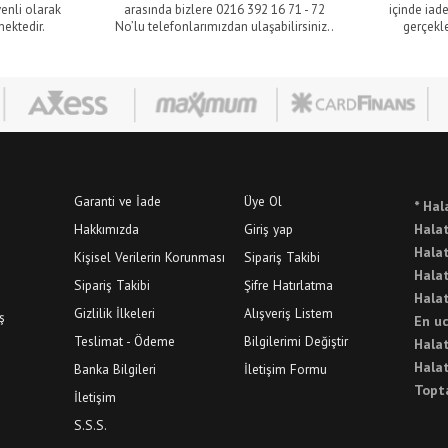
venli olarak
arasında bizlere 0216 392 16 71 - 72
içinde iade
mektedir.
No’lu telefonlarımızdan ulaşabilirsiniz..
gerçekle
Garanti ve İade
Üye Ol
* Hal
Hakkımızda
Giriş yap
Halat
Hala
Kişisel Verilerin Korunması
Sipariş Takibi
Hala
Sipariş Takibi
Şifre Hatırlatma
Halat
Gizlilik İlkeleri
Alışveriş Listem
ş
En u
Teslimat - Ödeme
Bilgilerimi Değiştir
Halat
Halat
Banka Bilgileri
İletişim Formu
Topt
İletişim
S.S.S.