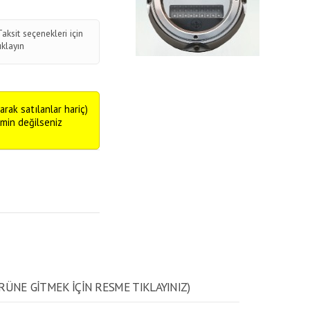
Taksit seçenekleri için
tıklayın
arak satılanlar hariç)
emin değilseniz
RÜNE GITMEK IÇIN RESME TIKLAYINIZ)