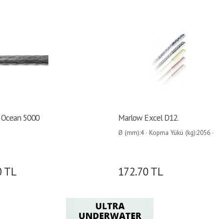
 Ocean 5000
Marlow Excel D12.
Ø (mm):4 · Kopma Yükü (kg):2056 ·
Ağırlık (kg/100mt):1.24 ·
0
TL
172.70
TL