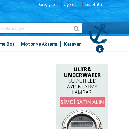
Giriş yap
Üye ol
Sepet (0)
şme Bot
Motor ve Aksamı
Karavan
0