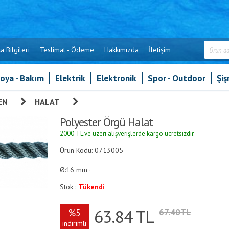
a Bilgileri
Teslimat - Ödeme
Hakkımızda
İletişim
oya - Bakım
Elektrik
Elektronik
Spor - Outdoor
Şi
EN
»
HALAT
»
Polyester Örgü Halat
Polyester Örgü Halat
2000 TL ve üzeri alışverişlerde kargo ücretsizdir.
Ürün Kodu: 0713005
Ø:16 mm ·
Stok :
Tükendi
63.84
TL
%5
67.40TL
indirimli