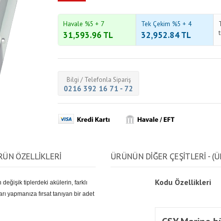
Havale %5 + 7
Tek Çekim %5 + 4
31,593.96
TL
32,952.84
TL
Bilgi / Telefonla Sipariş
0216 392 16 71 - 72
ÜRÜN ÖZELLİKLERİ
ÜRÜNÜN DİĞER ÇEŞİTLERİ - (Ü
Kodu
Özellikleri
değişik tiplerdeki akülerin, farklı
arı yapmanıza fırsat tanıyan bir adet