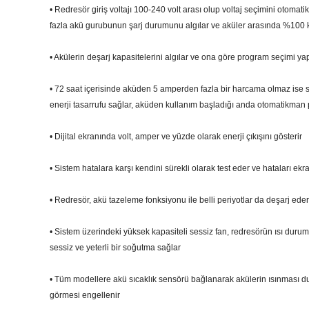
• Redresör giriş voltajı 100-240 volt arası olup voltaj seçimini otomati
fazla akü gurubunun şarj durumunu algılar ve aküler arasında %100 kap
• Akülerin deşarj kapasitelerini algılar ve ona göre program seçimi ya
• 72 saat içerisinde aküden 5 amperden fazla bir harcama olmaz ise s
enerji tasarrufu sağlar, aküden kullanım başladığı anda otomatikman
• Dijital ekranında volt, amper ve yüzde olarak enerji çıkışını gösterir
• Sistem hatalara karşı kendini sürekli olarak test eder ve hataları ekr
• Redresör, akü tazeleme fonksiyonu ile belli periyotlar da deşarj ede
• Sistem üzerindeki yüksek kapasiteli sessiz fan, redresörün ısı duru
sessiz ve yeterli bir soğutma sağlar
• Tüm modellere akü sıcaklık sensörü bağlanarak akülerin ısınması du
görmesi engellenir