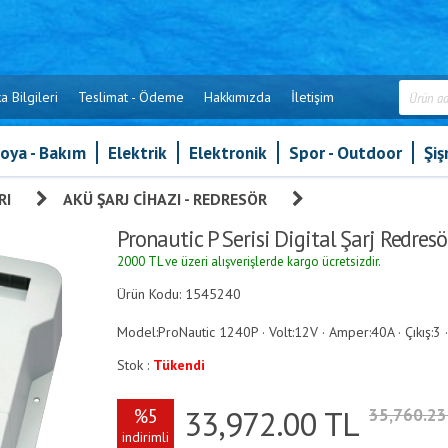
a Bilgileri
Teslimat - Ödeme
Hakkımızda
İletişim
oya - Bakım
Elektrik
Elektronik
Spor - Outdoor
Şi
RI
»
AKÜ ŞARJ CIHAZI - REDRESÖR
»
Pronautic P Serisi Di
Pronautic P Serisi Digital Şarj Redresö
2000 TL ve üzeri alışverişlerde kargo ücretsizdir.
Ürün Kodu: 1545240
Model:ProNautic 1240P · Volt:12V · Amper:40A · Çıkış:3 
Stok :
Tükendi
33,972.00
TL
%5
35,760.2
indirimli