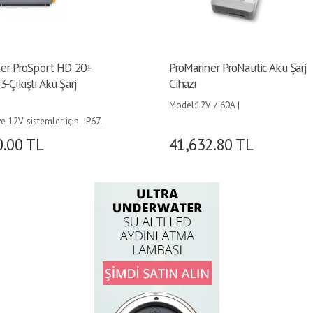
er ProSport HD 20+
ProMariner ProNautic Akü Şarj
-Çıkışlı Akü Şarj
Cihazı
Model:12V / 60A |
e 12V sistemler için. IP67.
rj akımı 20 Amper.
0.00
TL
41,632.80
TL
ulu, AGM ve Jel aküler
anmıştır.
yüzeyli soğutucu
a sahip ProSport HD 20
sör. Bu, şarj modu
gerçek nominal sabit akım
rleri sağlarken, optimum
oluyla önemli ölçüde
 şarj sağlar. Tamamen
ok aşamalı şarj, akü
atı