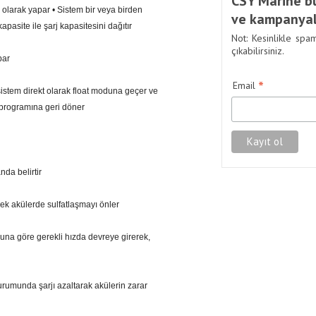
CSY Marine bü
k olarak yapar • Sistem bir veya birden
ve kampanyal
asite ile şarj kapasitesini dağıtır
Not: Kesinlikle spa
çıkabilirsiniz.
par
*
Email
istem direkt olarak float moduna geçer ve
 programına geri döner
anda belirtir
rek akülerde sulfatlaşmayı önler
muna göre gerekli hızda devreye girerek,
rumunda şarjı azaltarak akülerin zarar