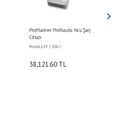
ProMariner ProNautic Akü Şarj
ProMarin
Cihazı
Cihazı
Model:12V / 50A |
Model:12V
38,121.60
TL
34,48