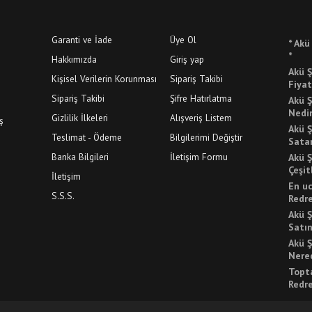
Garanti ve İade
Üye Ol
* Akü
*
Hakkımızda
Giriş yap
Akü Ş
Kişisel Verilerin Korunması
Sipariş Takibi
Fiyat
Sipariş Takibi
Şifre Hatırlatma
Akü Ş
Nedi
Gizlilik İlkeleri
Alışveriş Listem
ş
Akü Ş
Teslimat - Ödeme
Bilgilerimi Değiştir
Sata
Banka Bilgileri
İletişim Formu
Akü Ş
Çeşit
İletişim
En uc
S.S.S.
Redr
Akü Ş
Satın
Akü Ş
Nered
Topta
Redr