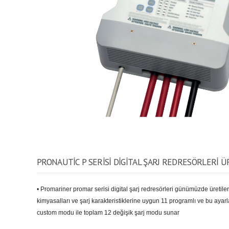
PRONAUTIC P SERISI DIGITAL ŞARJ REDRESÖRLERI 
• Promariner promar serisi digital şarj redresörleri günümüzde üretilen 
kimyasalları ve şarj karakteristiklerine uygun 11 programlı ve bu ayarl
custom modu ile toplam 12 değişik şarj modu sunar