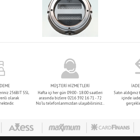
ÖDEME
MÜŞTERİ HİZMETLERİ
İADE
eriniz 256BIT SSL
Hafta içi her gün 09:00 - 18:00 saatleri
Satın aldığınız
venli olarak
arasında bizlere 0216 392 16 71 - 72
içinde iade
mektedir.
No’lu telefonlarımızdan ulaşabilirsiniz..
gerçekle