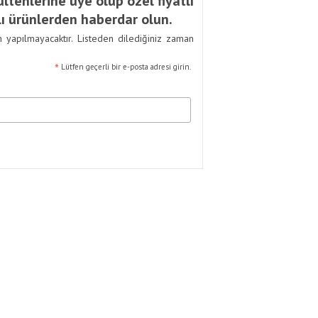
ltenlerine üye olup özel fiyatlı
ı ürünlerden haberdar olun.
m yapılmayacaktır. Listeden dilediğiniz zaman
*
Lütfen geçerli bir e-posta adresi girin.