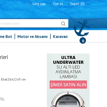
Giriş yap
Üye ol
Sepet (0)
şme Bot
Motor ve Aksamı
Karavan
0
gital Şarj Redresörleri
rleri
· Ebat:26x22x9 cm ·
3TL