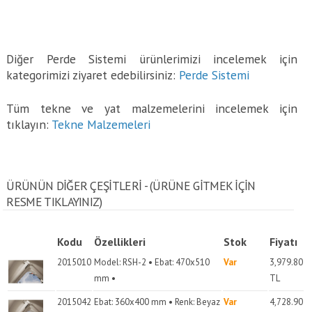
Diğer Perde Sistemi ürünlerimizi incelemek için
kategorimizi ziyaret edebilirsiniz:
Perde Sistemi
Tüm tekne ve yat malzemelerini incelemek için
tıklayın:
Tekne Malzemeleri
ÜRÜNÜN DİĞER ÇEŞİTLERİ - (ÜRÜNE GITMEK IÇIN
RESME TIKLAYINIZ)
Kodu
Özellikleri
Stok
Fiyatı
2015010
Model: RSH-2 • Ebat: 470x510
Var
3,979.80
mm •
TL
2015042
Ebat: 360x400 mm • Renk: Beyaz
Var
4,728.90