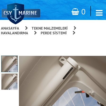
0
ANASAYFA
»
TEKNE MALZEMELERI
»
HAVALANDIRMA
»
PERDE SISTEMI
»
Rail Shade Stor
Perde