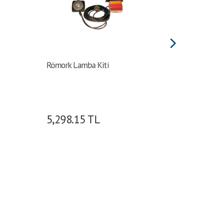
Römork Lamba Kiti
Römork 
5,298.15
TL
2,685