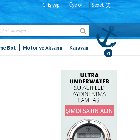
Giriş yap
Üye ol
Sepet (0)
şme Bot
Motor ve Aksamı
Karavan
0