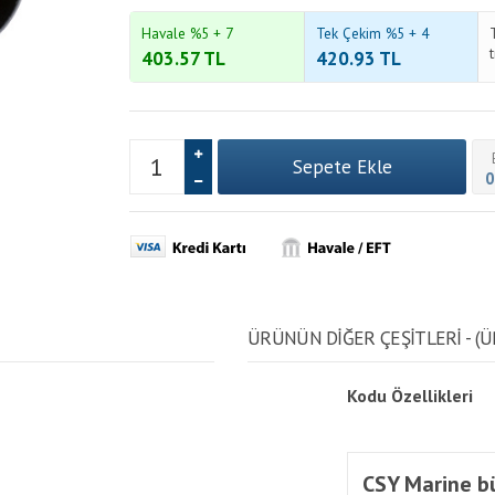
Havale %5 + 7
Tek Çekim %5 + 4
403.57
TL
420.93
TL
0
ÜRÜNÜN DİĞER ÇEŞİTLERİ - (Ü
Kodu
Özellikleri
CSY Marine bü