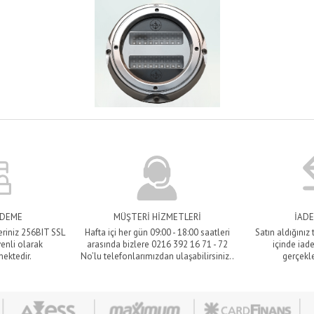
ÖDEME
MÜŞTERİ HİZMETLERİ
İADE
eriniz 256BIT SSL
Hafta içi her gün 09:00 - 18:00 saatleri
Satın aldığınız
venli olarak
arasında bizlere 0216 392 16 71 - 72
içinde iade
mektedir.
No’lu telefonlarımızdan ulaşabilirsiniz..
gerçekle