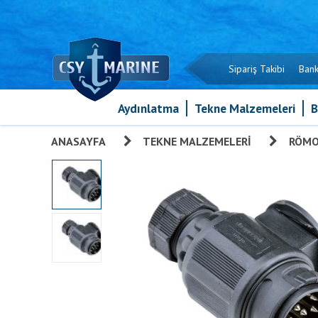
Sipariş Takibi
Bank
Aydınlatma
Tekne Malzemeleri
B
ANASAYFA
»
TEKNE MALZEMELERI
»
RÖM