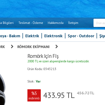
a Bilgileri
Teslimat - Ödeme
Hakkımızda
İletişim
oya - Bakım
Elektrik
Elektronik
Spor - Outdoor
Şi
ORK
»
RÖMORK EKIPMANI
»
Romörk Için Fiş
Romörk Için Fiş
2000 TL ve üzeri alışverişlerde kargo ücretsizdir.
Ürün Kodu: 0343213
Stok :
Var
433.95
TL
%5
456.72TL
indirimli