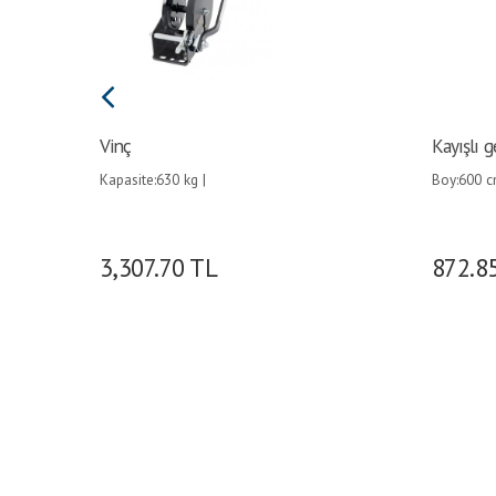
Vinç
Kayışlı g
Kapasite:630 kg |
Boy:600 cm
| Kopma y
3,307.70
TL
872.8