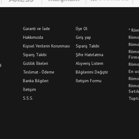
Garanti ve İade
Üye Ol
* Röm
Hakkımızda
Giriş yap
Römor
Römo
Kişisel Verilerin Korunması
Sipariş Takibi
Römo
Sipariş Takibi
Şifre Hatırlatma
Firma
Gizlilik İlkeleri
Alışveriş Listem
Römor
ş
En u
Teslimat - Ödeme
Bilgilerimi Değiştir
Römo
Banka Bilgileri
İletişim Formu
Römo
İletişim
Satıl
S.S.S.
Topt