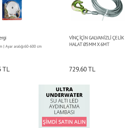
ergi
VİNÇ İÇİN GALVANİZLİ ÇELİK
HALAT Ø5MM X 6MT
 | Ayar aralığı:60-600 cm
ükü:500 kg |
5
TL
729.60
TL