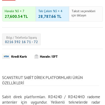
Havale %5 + 7
Tek Çekim %5 + 4
Taksit seçenekleri
için tıklayın
27,600.54
TL
28,787.66
TL
Bilgi / Telefonla Sipariş
0216 392 16 71 - 72
SCANSTRUT SABIT DIREK PLATFORMLARI ÜRÜN
ÖZELLİKLERİ
Sabit direk platformları. RD424D / RD424HD radome
antenler için uygundur. Yelkenli teknelerde radar