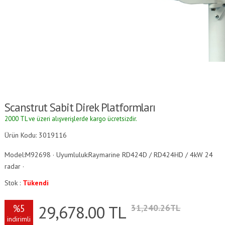
Scanstrut Sabit Direk Platformları
2000 TL ve üzeri alışverişlerde kargo ücretsizdir.
Ürün Kodu: 3019116
Model:M92698 · Uyumluluk:Raymarine RD424D / RD424HD / 4kW 24
radar ·
Stok :
Tükendi
29,678.00
TL
%5
31,240.26TL
indirimli