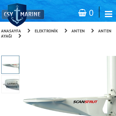
0
ANASAYFA
»
ELEKTRONIK
»
ANTEN
»
ANTEN
AYAĞI
»
Scanstrut Sabit Direk Platformları