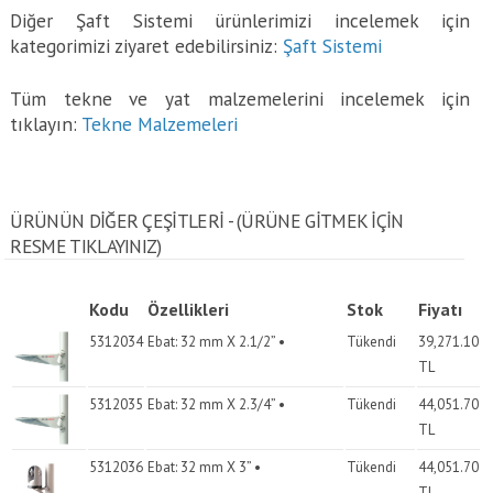
Diğer Şaft Sistemi ürünlerimizi incelemek için
kategorimizi ziyaret edebilirsiniz:
Şaft Sistemi
Tüm tekne ve yat malzemelerini incelemek için
tıklayın:
Tekne Malzemeleri
ÜRÜNÜN DİĞER ÇEŞİTLERİ - (ÜRÜNE GITMEK IÇIN
RESME TIKLAYINIZ)
Kodu
Özellikleri
Stok
Fiyatı
5312034
Ebat: 32 mm X 2.1/2” •
Tükendi
39,271.10
TL
5312035
Ebat: 32 mm X 2.3/4” •
Tükendi
44,051.70
TL
5312036
Ebat: 32 mm X 3” •
Tükendi
44,051.70
TL