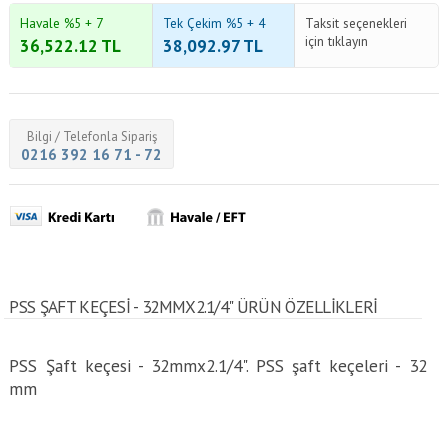
Havale %5 + 7
Tek Çekim %5 + 4
Taksit seçenekleri
için tıklayın
36,522.12
TL
38,092.97
TL
Bilgi / Telefonla Sipariş
0216 392 16 71 - 72
PSS ŞAFT KEÇESI - 32MMX2.1/4" ÜRÜN ÖZELLİKLERİ
PSS Şaft keçesi - 32mmx2.1/4". PSS şaft keçeleri - 32
mm