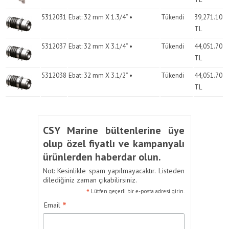
5312031
Ebat: 32 mm X 1.3/4” •
Tükendi
39,271.10
TL
5312037
Ebat: 32 mm X 3.1/4” •
Tükendi
44,051.70
TL
5312038
Ebat: 32 mm X 3.1/2” •
Tükendi
44,051.70
TL
CSY Marine bültenlerine üye
olup özel fiyatlı ve kampanyalı
ürünlerden haberdar olun.
Not: Kesinlikle spam yapılmayacaktır. Listeden
dilediğiniz zaman çıkabilirsiniz.
*
Lütfen geçerli bir e-posta adresi girin.
*
Email