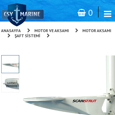
0
ANASAYFA
»
MOTOR VE AKSAMI
»
MOTOR AKSAMI
»
ŞAFT SISTEMI
»
PSS Şaft Keçesi - 32mmx2.1/4"