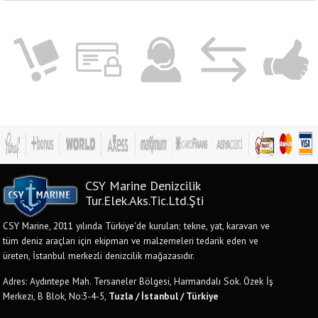
CSY Marine Denizcilik
Tur.Elek.Aks.Tic.Ltd.Şti
CSY Marine, 2011 yılında Türkiye'de kurulan; tekne, yat, karavan ve
tüm deniz araçları için ekipman ve malzemeleri tedarik eden ve
üreten, İstanbul merkezli denizcilik mağazasıdır.
Adres: Aydıntepe Mah. Tersaneler Bölgesi, Harmandalı Sok. Özek İş
Merkezi, B Blok, No:3-4-5,
Tuzla / İstanbul / Türkiye