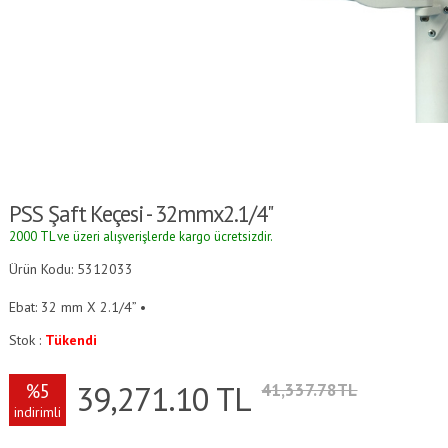
PSS Şaft Keçesi - 32mmx2.1/4"
2000 TL ve üzeri alışverişlerde kargo ücretsizdir.
Ürün Kodu: 5312033
Ebat: 32 mm X 2.1/4” •
Stok :
Tükendi
39,271.10
TL
%5
41,337.78TL
indirimli