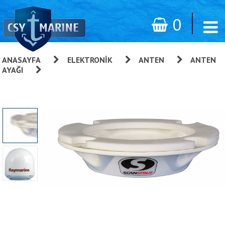
0
ANASAYFA
»
ELEKTRONIK
»
ANTEN
»
ANTEN
AYAĞI
»
Satcom Anten Destek Braketi