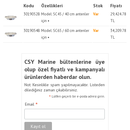
Kodu
Özellikleri
Stok
Fiyatı
3019052B
Model: SC45 / 40 cm antenler
Var
29,424.78
için •
TL
3019054B
Model: SC65 / 60 cm antenler
Var
34,209.78
için •
TL
CSY Marine bültenlerine üye
olup özel fiyatlı ve kampanyalı
ürünlerden haberdar olun.
Not: Kesinlikle spam yapılmayacaktır. Listeden
dilediğiniz zaman çıkabilirsiniz.
*
Lütfen geçerli bir e-posta adresi girin.
*
Email