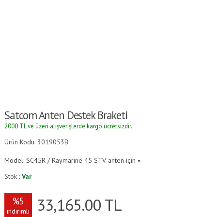
Satcom Anten Destek Braketi
2000 TL ve üzeri alışverişlerde kargo ücretsizdir.
Ürün Kodu: 3019053B
Model: SC45R / Raymarine 45 STV anten için •
Stok :
Var
33,165.00
TL
%5
indirimli