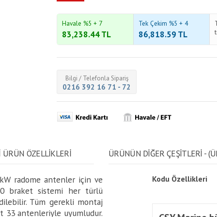
Havale %5 + 7
Tek Çekim %5 + 4
83,238.44
TL
86,818.59
TL
Bilgi / Telefonla Sipariş
0216 392 16 71 - 72
I ÜRÜN ÖZELLİKLERİ
ÜRÜNÜN DİĞER ÇEŞİTLERİ - (Ü
kW radome antenler için ve
Kodu
Özellikleri
0 braket sistemi her türlü
lebilir. Tüm gerekli montaj
eet 33 antenleriyle uyumludur.