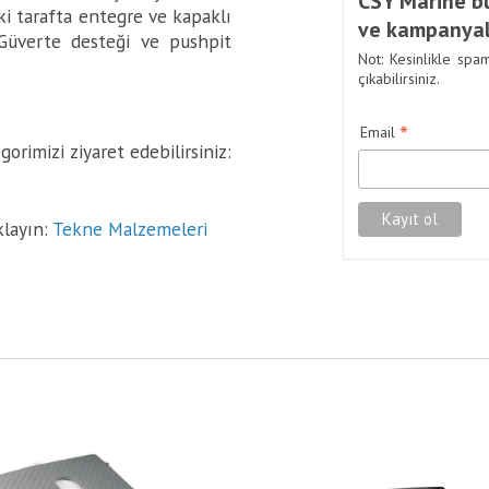
CSY Marine bü
İki tarafta entegre ve kapaklı
ve kampanyal
 Güverte desteği ve pushpit
Not: Kesinlikle spa
çıkabilirsiniz.
*
Email
orimizi ziyaret edebilirsiniz:
klayın:
Tekne Malzemeleri