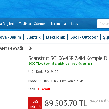
a Bilgileri
Teslimat - Ödeme
Hakkımızda
İletişim
oya - Bakım
Elektrik
Elektronik
Spor - Outdoor
Şi
ANTEN AYAĞI
»
Scanstrut SC106-45R 2.4M Komple Direk Sist
Scanstrut SC106-45R 2.4M Komple Dir
2000 TL ve üzeri alışverişlerde kargo ücretsizdir.
Ürün Kodu: 3019100
Model:SC-105-45R / 1.8m komple kit ·
Stok :
Tükendi
89,503.70
TL
%5
94,214.6
indirimli