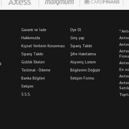
Garanti ve İade
Üye Ol
* Ant
Hakkımızda
Giriş yap
Anten
Anten
Kişisel Verilerin Korunması
Sipariş Takibi
Ante
Sipariş Takibi
Şifre Hatırlatma
Firma
Gizlilik İlkeleri
Alışveriş Listem
Anten
ş
En uc
Teslimat - Ödeme
Bilgilerimi Değiştir
Anten
Banka Bilgileri
İletişim Formu
Ante
İletişim
Satıl
S.S.S.
Topt