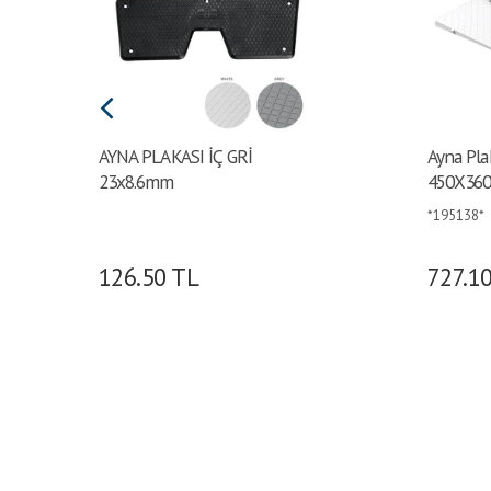
AYNA PLAKASI İÇ GRİ
Ayna Plak
23x8.6mm
450X360
*195138*
126.50
TL
727.1