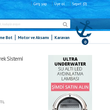
Giriş yap
Üye ol
Sepet (0)
şme Bot
Motor ve Aksamı
Karavan
0
emi
ek Sistemi
8TL