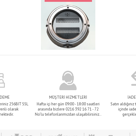
ÖDEME
MÜŞTERİ HİZMETLERİ
İADE
eriniz 256BIT SSL
Hafta içi her gün 09:00 - 18:00 saatleri
Satın aldığınız
venli olarak
arasında bizlere 0216 392 16 71 - 72
içinde iade
mektedir.
No’lu telefonlarımızdan ulaşabilirsiniz..
gerçekle