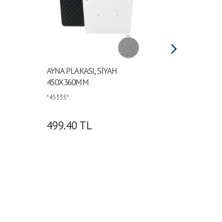
AYNA PLAKASI, SİYAH
Ayna Pl
450X360MM
*45339*
*45335*
499.40
TL
176.0