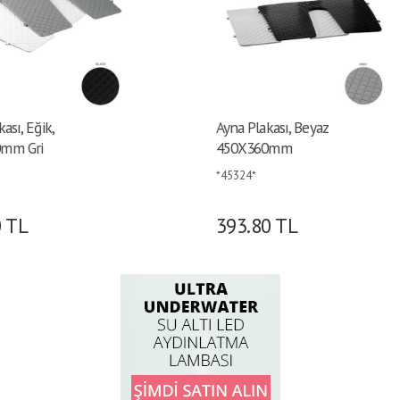
ası, Eğik,
Ayna Plakası, Beyaz
mm Gri
450X360mm
*45324*
0
TL
393.80
TL