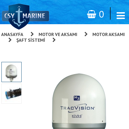
0
ANASAYFA
»
MOTOR VE AKSAMI
»
MOTOR AKSAMI
»
ŞAFT SISTEMI
»
PSS Şaft Keçesi - 28mmx2.1/2"