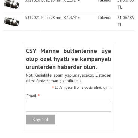
5312020
Ebat: 28 mm X 1.1/2” •
Tükendi
31,067.85
TL
5312021
Ebat: 28 mm X 1.3/4” •
Tükendi
31,067.85
TL
CSY Marine bültenlerine üye
olup özel fiyatlı ve kampanyalı
ürünlerden haberdar olun.
Not: Kesinlikle spam yapılmayacaktır. Listeden
dilediğiniz zaman çıkabilirsiniz.
*
Lütfen geçerli bir e-posta adresi girin.
*
Email