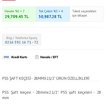
Havale %5 + 7
Tek Çekim %5 + 4
Taksit seçenekleri
için tıklayın
29,709.45
TL
30,987.28
TL
Bilgi / Telefonla Sipariş
0216 392 16 71 - 72
PSS ŞAFT KEÇESI - 28MMX2.1/2" ÜRÜN ÖZELLİKLERİ
PSS Şaft keçesi - 28mmx2.1/2". PSS şaft keçeleri - 28
mm