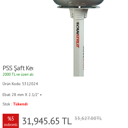
PSS Şaft Keçesi - 28mmx2.1/2"
2000 TL ve üzeri alışverişlerde kargo ücretsizdir.
Ürün Kodu: 5312024
Ebat: 28 mm X 2.1/2” •
Stok :
Tükendi
31,945.65
TL
%5
33,627.00TL
indirimli