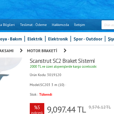
a Bilgileri
Teslimat - Ödeme
Hakkımızda
İletişim
oya - Bakım
Elektrik
Elektronik
Spor - Outdoor
Şi
AKSAMI
»
MOTOR BRAKETI
»
Scanstrut SC2 Braket Sist
Scanstrut SC2 Braket Sistemi
2000 TL ve üzeri alışverişlerde kargo ücretsizdir.
Ürün Kodu: 3019120
Model:SC203 3 m (10) ·
Stok :
Tükendi
9,097.44
TL
%5
9,576.12TL
indirimli