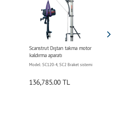
Scanstrut Dıştan takma motor
Scanstr
kaldırma aparatı
kaldırma
Model: SC120-4, SC2 Braket sistemi
Model: S
içine •
sistemi iç
136,785.00
TL
60,27