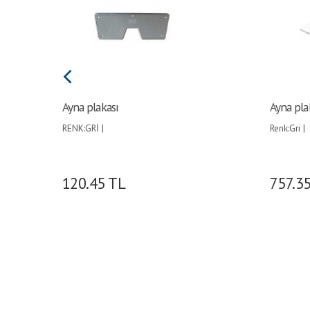
Ayna plakası
Ayna pla
RENK:GRİ |
Renk:Gri |
120.45
TL
757.3