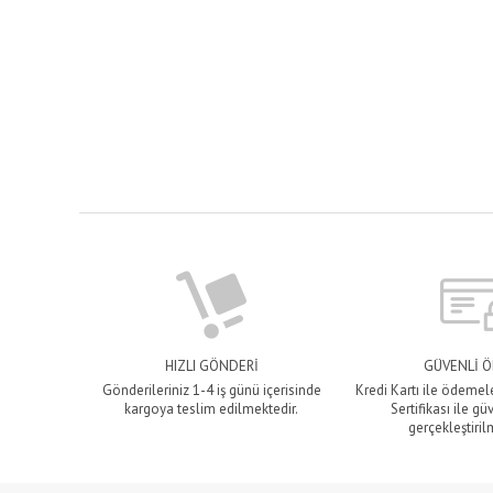
HIZLI GÖNDERİ
GÜVENLİ 
Gönderileriniz 1-4 iş günü içerisinde
Kredi Kartı ile ödemel
kargoya teslim edilmektedir.
Sertifikası ile gü
gerçekleştiril