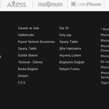
Garanti ve İade
Üye Ol
* Mot
Hakkımızda
Giriş yap
Motor
Moto
Kişisel Verilerin Korunması
Sipariş Takibi
Moto
Sipariş Takibi
Şifre Hatırlatma
Firma
Gizlilik İlkeleri
Alışveriş Listem
Motor
ş
En u
Teslimat - Ödeme
Bilgilerimi Değiştir
Motor
Banka Bilgileri
İletişim Formu
Moto
İletişim
Satıl
S.S.S.
Topt