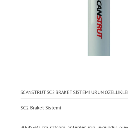
SCANSTRUT SC2 BRAKET SISTEMI ÜRÜN ÖZELLİKLE
SC2 Braket Sistemi
30-45-60 cm satcom antenler için uygundur. Güve