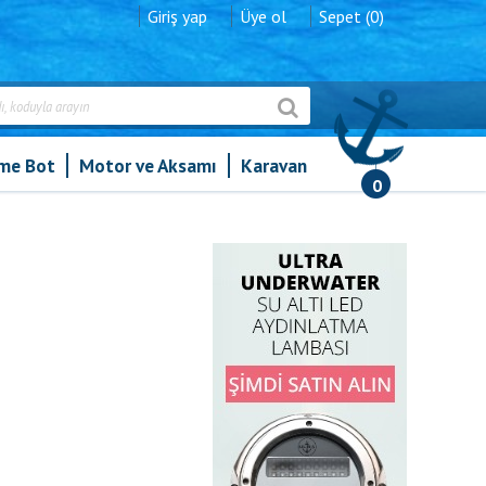
Giriş yap
Üye ol
Sepet (0)
şme Bot
Motor ve Aksamı
Karavan
0
emi