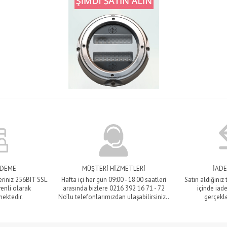
ÖDEME
MÜŞTERİ HİZMETLERİ
İADE
eriniz 256BIT SSL
Hafta içi her gün 09:00 - 18:00 saatleri
Satın aldığınız
venli olarak
arasında bizlere 0216 392 16 71 - 72
içinde iade
mektedir.
No’lu telefonlarımızdan ulaşabilirsiniz..
gerçekle