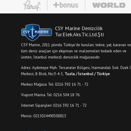
CSY Marine Denizcilik
Tur.Elek.Aks.Tic.Ltd.Şti
CSY Marine, 2011 yılında Türkiye'de kurulan; tekne, yat, karavan ve
tüm deniz araçları için ekipman ve malzemeleri tedarik eden ve
üreten, İstanbul merkezli denizcilik mağazasıdır.
Adres: Aydıntepe Mah. Tersaneler Bölgesi, Harmandalı Sok. Özek İ
Merkezi, B Blok, No:3-4-5,
Tuzla / İstanbul / Türkiye
Merkez Mağaza Tel: 0216 392 16 71 - 72
Viaport Marina Tel: 0216 504 18 76
İnternet Siparişleri: 0216 392 16 71 - 72
Mersis: 0215024490500013