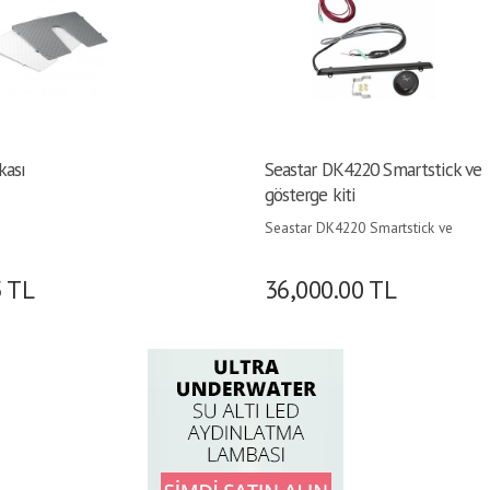
kası
Seastar DK4220 Smartstick ve
gösterge kiti
Seastar DK4220 Smartstick ve
gösterge kiti. Seastar Hidrolik
motor braketi için.
5
TL
36,000.00
TL
SmartStick, daha iyi sensör
sağlamlığı ve daha yüksek konum
doğruluğu için temassız
piezoelektrik manyetostriktif
doğrusal algılama teknolojisini
kullanır.