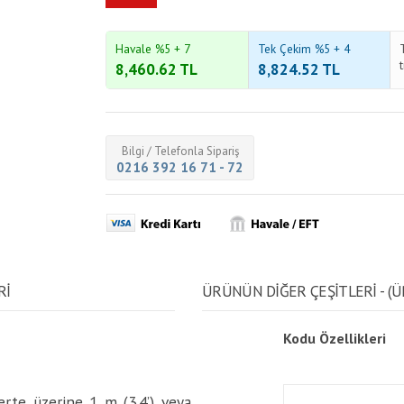
Havale %5 + 7
Tek Çekim %5 + 4
8,460.62
TL
8,824.52
TL
Bilgi / Telefonla Sipariş
0216 392 16 71 - 72
Rİ
ÜRÜNÜN DİĞER ÇEŞİTLERİ - (Ü
Kodu
Özellikleri
rte üzerine 1 m (3.4’) veya